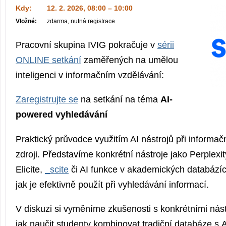
Kdy:
12. 2. 2026, 08:00 – 10:00
Vložné:
zdarma, nutná registrace
Pracovní skupina IVIG pokračuje v
sérii
ONLINE setkání
zaměřených na umělou
inteligenci v informačním vzdělávání:
Zaregistrujte se
na setkání na téma
AI-
powered vyhledávání
Praktický průvodce využitím AI nástrojů při informačn
zdroji. Představíme konkrétní nástroje jako Perplexi
Elicite,
_scite
či AI funkce v akademických databází
jak je efektivně použít při vyhledávání informací.
V diskuzi si vyměníme zkušenosti s konkrétními nást
jak naučit studenty kombinovat tradiční databáze s A