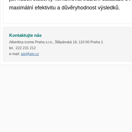
maximální efektivitu a důvěryhodnost výsledků.
Kontaktujte nás
Albertina icome Praha s.r.o.
,
Štěpánská 16
,
110 00
Praha 1
tel.:
222 231 212
e-mail:
aip@aip.cz