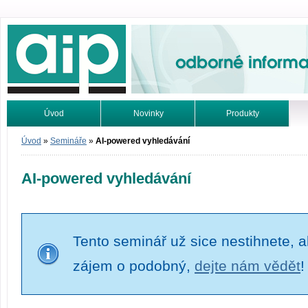
Odborné informace. Online.
Úvod
Novinky
Produkty
Vyhledávání
Tutoriály
Úvod
»
Semináře
»
AI-powered vyhledávání
AI-powered vyhledávání
Tento seminář už sice nestihnete, al
zájem o podobný,
dejte nám vědět
!