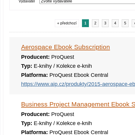
Vydavatel
« předchozí
1
2
3
4
5
Aerospace Ebook Subscription
Producent:
ProQuest
Typ:
E-knihy / Kolekce e-knih
Platforma:
ProQuest Ebook Central
https://www.aip.cz/produkty/2015-aerospace-eb
Business Project Management Ebook S
Producent:
ProQuest
Typ:
E-knihy / Kolekce e-knih
Platforma:
ProQuest Ebook Central