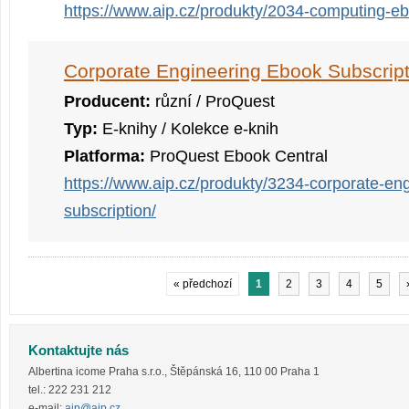
https://www.aip.cz/produkty/2034-computing-eb
Corporate Engineering Ebook Subscript
Producent:
různí / ProQuest
Typ:
E-knihy / Kolekce e-knih
Platforma:
ProQuest Ebook Central
https://www.aip.cz/produkty/3234-corporate-en
subscription/
« předchozí
1
2
3
4
5
Kontaktujte nás
Albertina icome Praha s.r.o.
,
Štěpánská 16
,
110 00
Praha 1
tel.:
222 231 212
e-mail:
aip@aip.cz