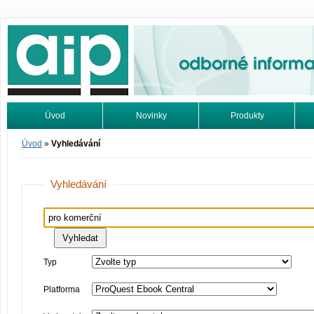
Odborné informace. Online.
Úvod
Novinky
Produkty
Vyhledávání
Tutoriály
Úvod
»
Vyhledávání
Vyhledávání
Typ
Platforma