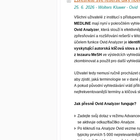
Zpřesněte své rešerše díky nové
25. 6. 2026 - Wolters Kluwer - Ovid
Všichni uživatelé z institucí s přístupe
MEDLINE
mají nyní v pokročilém vyhle
Ovid Analyzer
, která slouží k efektivně
zpřesňování a rozšiřování rešerší v tét
účelem funkce Ovid Analyzer je
identif
vyskytující autorská klíčová slova a
z tezauru MeSH
ve výsledcích vyhledá
zkombinovat a použít pro další vyhledá
Uživatel tedy nemusí ručně procházet d
aby zjistil, jaká terminologie se v dan
A pokud původní vyhledávání vrátí pří
nejfrekventovanější termíny a klíčová 
Jak přesně Ovid Analyzer funguje?
Zadejte svůj dotaz v režimu Advanc
se aktivuje odkaz/tlačítko
Analyze
.
Po kliknutí na
Analyze
Ovid vezme na
typicky prvních 5 000 nejrele­vantnějš