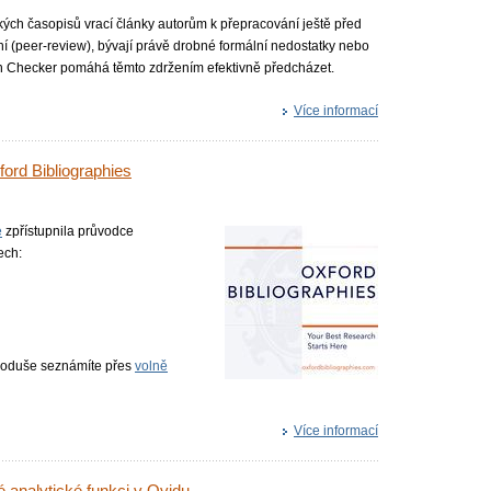
ch časopisů vrací články autorům k přepracování ještě před
 (peer-review), bývají právě drobné formální nedostatky nebo
on Checker pomáhá těmto zdržením efektivně předcházet.
Více informací
ford Bibliographies
e
zpřístupnila průvodce
ech:
dnoduše seznámíte přes
volně
Více informací