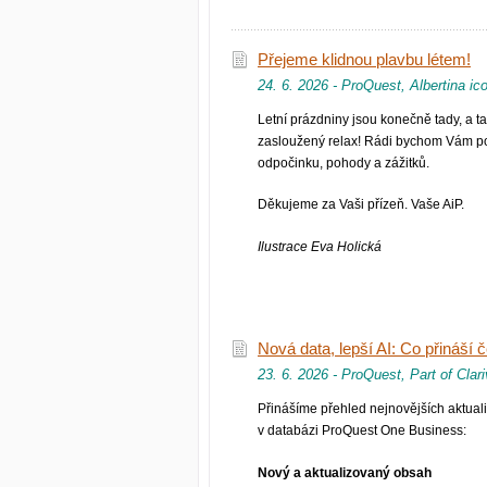
Přejeme klidnou plavbu létem!
24. 6. 2026 - ProQuest, Albertina i
Letní prázdniny jsou konečně tady, a t
zasloužený relax! Rádi bychom Vám pop
odpočinku, pohody a zážitků.
Děkujeme za Vaši přízeň. Vaše AiP.
Ilustrace Eva Holická
Nová data, lepší AI: Co přináš
23. 6. 2026 - ProQuest, Part of Clar
Přinášíme přehled nejnovějších aktuali
v databázi ProQuest One Business:
Nový a aktualizovaný obsah