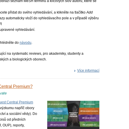
brazí seznam MeSH termínů a klíčových slov autorů, které se
hcete přidat do svého vyhledávání, a klikněte na tlačítko
Add
razy automaticky vloží do vyhledávacího pole a v případě výběru
OR
 upravené vyhledávání.
hlédněte do
návodu
.
ující na systematic reviews, pro akademiky, studenty a
lských a biologických oborech.
Více informací
Central Premium?
ivate
est Central Premium
u výzkumu napříč obory
tví a sociální vědy). Do
pisů od předních
, OUP), reporty,