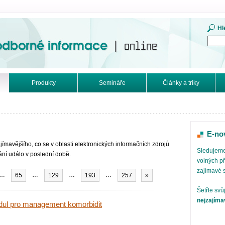
mace. Online.
Hl
Produkty
Semináře
Články a triky
E-no
ímavějšího, co se v oblasti elektronických informačních zdrojů
Sledujeme
vání událo v poslední době.
volných př
zajímavé 
…
…
…
…
65
129
193
257
»
Šetřte svů
nejzajíma
dul pro management komorbidit