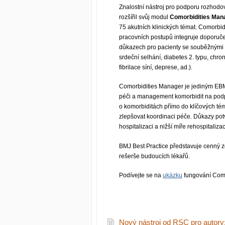
Znalostní nástroj pro podporu rozhodo
rozšířil svůj modul
Comorbidities Man
75 akutních klinických témat. Comorbi
pracovních postupů integruje doporuč
důkazech pro pacienty se souběžnými
srdeční selhání, diabetes 2. typu, chr
fibrilace síní, deprese, ad.).
Comorbidities Manager je jediným EBM
péči a management komorbidit na pod
o komorbiditách přímo do klíčových té
zlepšovat koordinaci péče. Důkazy potvr
hospitalizaci a nižší míře rehospitalizac
BMJ Best Practice představuje cenný zdr
rešerše budoucích lékařů.
Podívejte se na
ukázku
fungování Como
Nový nástroj od RSC pro autory