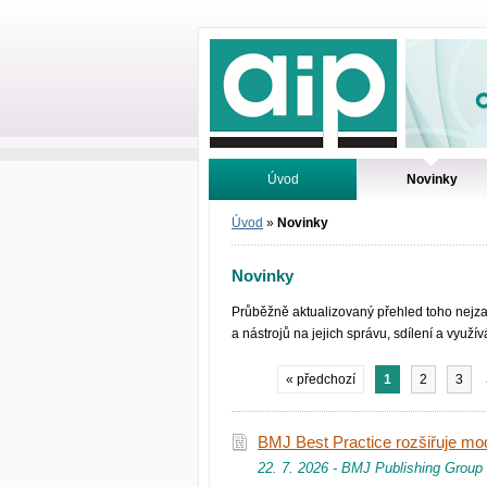
Odborné infor
Úvod
Novinky
Vyhledávání
Tutoriály
Úvod
»
Novinky
Novinky
Průběžně aktualizovaný přehled toho nejzaj
a nástrojů na jejich správu, sdílení a využí
« předchozí
1
2
3
BMJ Best Practice rozšiřuje mo
22. 7. 2026 - BMJ Publishing Group