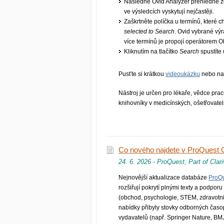
Následně Ovid Analyzer přehledně zo
ve výsledcích vyskytují nejčastěji.
Zaškrtněte políčka u termínů, které c
selected to Search
. Ovid vybrané vý
více termínů je propojí operátorem 
Kliknutím na tlačítko
Search
spustíte
Pusťte si krátkou
videoukázku
nebo na
Nástroj je určen pro lékaře, vědce prac
knihovníky v medicínských, ošetřovate
Co nového najdete v ProQuest 
24. 6. 2026 - ProQuest, Part of Clar
Nejnovější aktualizace databáze
ProQu
rozšiřují pokrytí plnými texty a podpor
(obchod, psychologie, STEM, zdravotnic
nabídky přibyly stovky odborných časo
vydavatelů (např. Springer Nature, BMJ