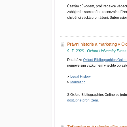
Častým důvodem, proč redakce vědecký
zahájením samotného recenzního řízení
chybějící etická prohlášení. Submissi
Právní historie a marketing v Ox
9. 7. 2026 - Oxford University Press
Databáze
Oxford Bibliographies Onlin
nejnovějším výzkumem v těchto oblast
Legal History
Marketing
S Oxford Bibliographies Online se je
dostupné prohlížení
.