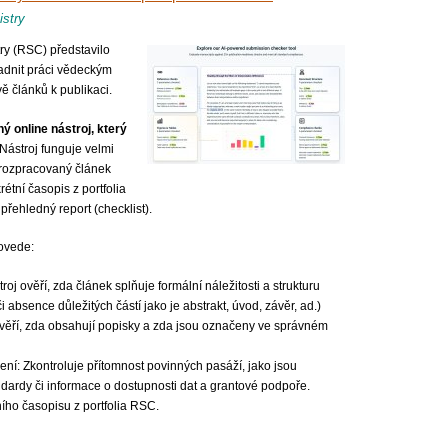
istry
ry (RSC) představilo
adnit práci vědeckým
ě článků k publikaci.
ý online nástroj, který
 Nástroj funguje velmi
 rozpracovaný článek
krétní časopis z portfolia
řehledný report (checklist).
ovede:
roj ověří, zda článek splňuje formální náležitosti a strukturu
i absence důležitých částí jako je abstrakt, úvod, závěr, ad.)
ověří, zda obsahují popisky a zda jsou označeny ve správném
šení: Zkontroluje přítomnost povinných pasáží, jako jsou
andardy či informace o dostupnosti dat a grantové podpoře.
ího časopisu z portfolia RSC.