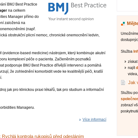
vání BMJ Best Practice
ager
na celkem
dities Manager přímo do
ení založená na
Mějte
 onemocněními (např.
Umožníme 
onická obstrukční plicní nemoc, chronické onemocnění ledvin,
dostupnýc
Služba
In
 (evidence-based medicine) nástrojem, který kombinuje akutní
poru komplexní péče o pacienta. Začleněním poznatků
získa
mat podporuje BMJ Best Practice dřívější intervenci a pomáhá
najít
d
zují, že zohlednění komorbidit vede ke kvalitnější péči, kratší
videa,
í.
Jak 
oj jak pro klinickou praxi lékařů, tak pro studium a informační
Službu p
společno
zobrazí v
rbidities Manageru.
poskytnuté
Více informací
: Rychlá kontrola rukopisů před odesláním