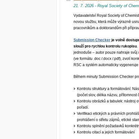
21. 7. 2026 - Royal Society of Chem
Vydavatelství Royal Society of Chemist
novou službu, která může výrazně usn
pracovníkům a doktorandům při příprav
Submission Checker
je volně dostupn
slouží pro rychlou kontrolu rukopisu
.
jednoduše – autor pouze nahraje svůj
(ve formátu .doc /.docx /.pdf), zvolí kon
RSC a systém automaticky vygeneruje p
Během minuty Submission Checker pr
Kontrolu struktury a formátování: Nást
(počet slov, délka názvu, přítomnost č
Kontrolu obrázků a tabulek: nástroj 
pořadí.
Verifikaci etických a právních prohlá
prohlášení o střetu zájmů, etické st
Kontrolu splnění požadavků konkrétn
Kontrolu citací a jejich formátování