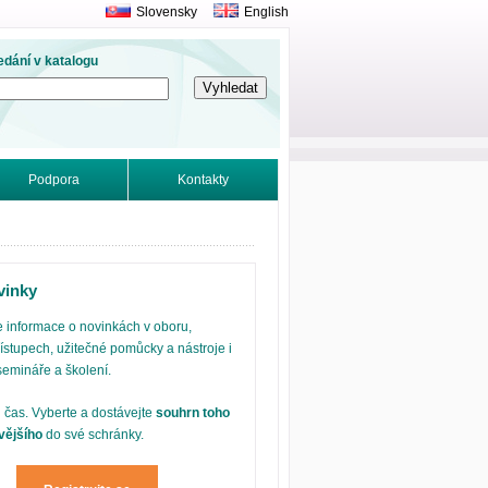
Slovensky
English
edání v katalogu
Podpora
Kontakty
vinky
 informace o novinkách v oboru,
ístupech, užitečné pomůcky a nástroje i
semináře a školení.
j čas. Vyberte a dostávejte
souhrn toho
vějšího
do své schránky.