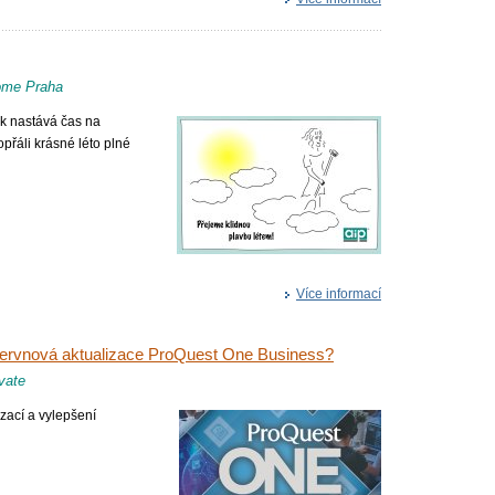
come Praha
ak nastává čas na
řáli krásné léto plné
Více informací
í červnová aktualizace ProQuest One Business?
ivate
zací a vylepšení