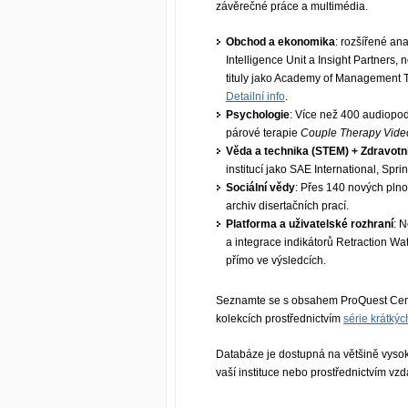
závěrečné práce a multimédia.
Obchod a ekonomika
: rozšířené an
Intelligence Unit a Insight Partners,
tituly jako Academy of Management 
Detailní info
.
Psychologie
: Více než 400 audiopo
párové terapie
Couple Therapy Vide
Věda a technika (STEM) + Zdravotni
institucí jako SAE International, S
Sociální vědy
: Přes 140 nových plno
archiv disertačních prací.
Platforma a uživatelské rozhraní
: N
a integrace indikátorů Retraction W
přímo ve výsledcích.
Seznamte se s obsahem ProQuest Cent
kolekcích prostřednictvím
série krátkýc
Databáze je dostupná na většině vyso
vaší instituce nebo prostřednictvím vz