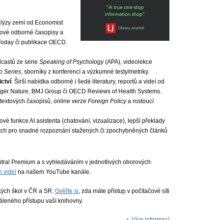
alýzy zemí od Economist
 nové odborné časopisy a
Today či publikace OECD.
dcastů ze série
Speaking of Psychology
(APA), videolekce
o Series
, sborníky z konferencí a výzkumné testy/metriky.
ctví
: Širší nabídka odborné i šedé literatury, reportů a videí od
pringer Nature, BMJ Group či OECD Reviews of Health Systems.
textových časopisů, online verze
Foreign Policy
a rostoucí
ové funkce AI asistenta (chatování, vizualizace), lepší překlady
atch pro snadné rozpoznání stažených či zpochybněných článků
ral Premium a s vyhledáváním v jednotlivých oborových
h videí
na našem YouTube kanále.
kých škol v ČR a SR.
Ověřte si
, zda máte přístup v počítačové síti
dáleného přístupu vaší knihovny.
Více informací