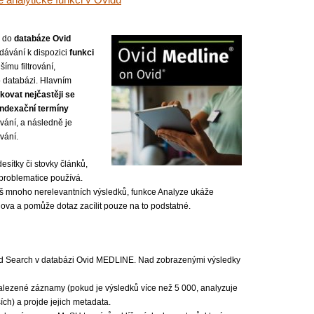
 analytické funkci v Ovidu
m do
databáze Ovid
dávání k dispozici
funkci
jšímu filtrování,
o databázi. Hlavním
ikovat nejčastěji se
 indexační termíny
vání, a následně je
vání.
esítky či stovky článků,
é problematice používá.
liš mnoho nerelevantních výsledků, funkce Analyze ukáže
slova a pomůže dotaz zacílit pouze na to podstatné.
ed Search v databázi Ovid MEDLINE. Nad zobrazenými výsledky
lezené záznamy (pokud je výsledků více než 5 000, analyzuje
ích) a projde jejich metadata.