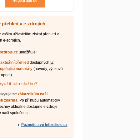
Registrujte se
 přehled v e-zdrojích
vašim uživatelům získat přehled v
h e-zdrojích.
fozdroje.cz
umožňuje:
t
aktuální přehled
dostupných
IZ
oplňující materiály
(návody, výuková
 apod.)
využít tuto službu?
oskytujeme
zákazníkům naší
sti zdarma
. Po přístupu automaticky
šechny aktuálně dostupné e-zdroje,
 naší společností.
Poznejte své Infozdroje.cz