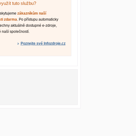
využít tuto službu?
oskytujeme
zákazníkům naší
sti zdarma
. Po přístupu automaticky
šechny aktuálně dostupné e-zdroje,
 naší společností.
Poznejte své Infozdroje.cz