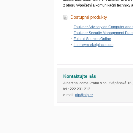
z oboru výpočetní a komunikační techniky 
Dostupné produkty
Faulkner Advisory on Computer and
Faulkner Security Management Prac
Fulltext Sources Online
Literarymarketplace.com
Kontaktujte nás
Albertina icome Praha s.r.o.
,
Štěpánská 16
tel.:
222 231 212
e-mail:
aip@aip.cz