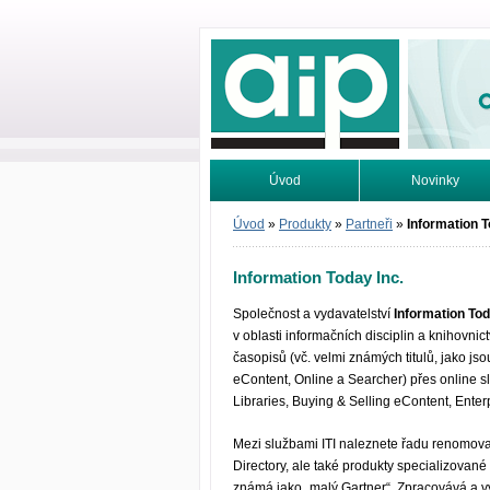
Odborné infor
Úvod
Novinky
Vyhledávání
Tutoriály
Úvod
»
Produkty
»
Partneři
»
Information T
Information Today Inc.
Společnost a vydavatelství
Information To
v oblasti informačních disciplin a knihovnic
časopisů (vč. velmi známých titulů, jako js
eContent, Online a Searcher) přes online s
Libraries, Buying & Selling eContent, Ente
Mezi službami ITI naleznete řadu renomova
Directory, ale také produkty specializované
známá jako „malý Gartner“. Zpracovává a vy