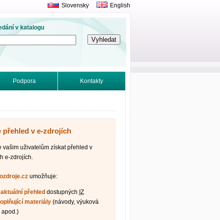
Slovensky
English
edání v katalogu
Podpora
Kontakty
 přehled v e-zdrojích
vašim uživatelům získat přehled v
h e-zdrojích.
fozdroje.cz
umožňuje:
t
aktuální přehled
dostupných
IZ
oplňující materiály
(návody, výuková
 apod.)