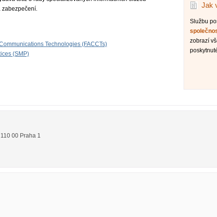
Jak 
a zabezpečení.
Službu p
společno
zobrazí v
 Communications Technologies (FACCTs)
poskytnuté
tices (SMP)
,
110 00
Praha 1