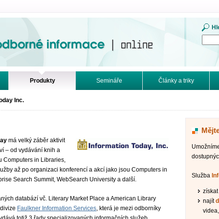
mace. Online.
Hl
Produkty
Semináře
Články a triky
oday Inc.
Mějte
day
má velký záběr aktivit
Umožníme 
tví – od vydávání knih a
dostupnýc
ou Computers in Libraries,
lužby až po organizaci konferencí a akcí jako jsou Computers in
Služba
In
rprise Search Summit, WebSearch University a další.
získa
ných databází vč. Literary Market Place a American Library
najít
d
 divize
Faulkner Information Services
, která je mezi odborníky
videa,
dává totiž 3 řady specializovaných informačních služeb