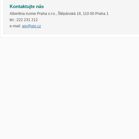
Kontaktujte nás
Albertina icome Praha s.r.o.
,
Štěpánská 16
,
110 00
Praha 1
tel.:
222 231 212
e-mail:
aip@aip.cz