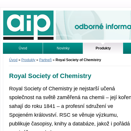
Odborné informace. Online.
Úvod
Novinky
Produkty
Vyhledávání
Tutoriály
Úvod
»
Produkty
»
Partneři
»
Royal Society of Chemistry
Royal Society of Chemistry
Royal Society of Chemistry je nejstarší učená
společnost na světě zaměřená na chemii – její koře
sahají do roku 1841 – a profesní sdružení ve
Spojeném království. RSC se věnuje výzkumu,
publikuje časopisy, knihy a databáze, jakož i pořádá