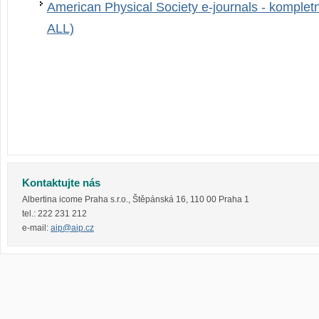
American Physical Society e-journals - komplet
ALL)
Kontaktujte nás
Albertina icome Praha s.r.o.
,
Štěpánská 16
,
110 00
Praha 1
tel.:
222 231 212
e-mail:
aip@aip.cz