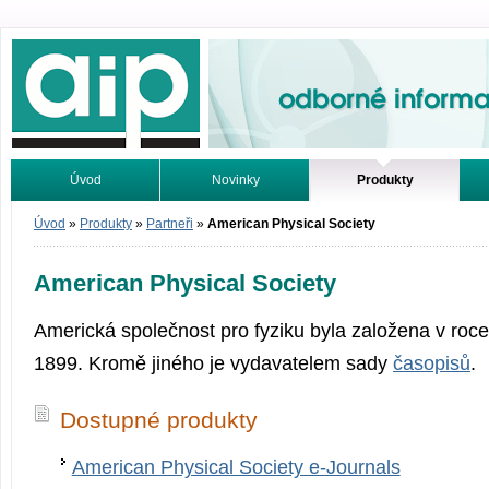
Odborné informace. Online.
Úvod
Novinky
Produkty
Vyhledávání
Tutoriály
Úvod
»
Produkty
»
Partneři
»
American Physical Society
American Physical Society
Americká společnost pro fyziku byla založena v roce
1899. Kromě jiného je vydavatelem sady
časopisů
.
Dostupné produkty
American Physical Society e-Journals