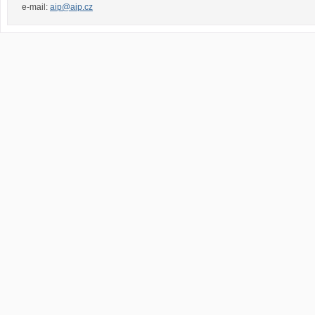
e-mail:
aip@aip.cz