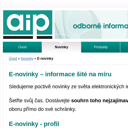
Odborné informace. Online.
Úvod
Novinky
Produkty
Vyhledávání
Tutoriály
Úvod
»
Novinky
»
E-novinky
E-novinky – informace šité na míru
Sledujeme poctivě novinky ze světa elektronických 
Šetřte svůj čas. Dostávejte
souhrn toho nejzajímav
oboru přímo do své schránky.
E-novinky - profil