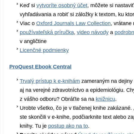
Keď si
vytvoríte osobný účet
, môžete si nastaviť
vyhľadávania a robiť si záložky k textom, ku kto
Viac o
Oxford Journals Law Collection
, vrátane
používateľská príručka
,
video návody
a
podrobn
v angličtine
Licenčné podmienky
ProQuest Ebook Central
Trvalý prístup k e-knihám
zameraným na dejiny a
aj na verejné zdravotníctvo a epidemiológiu. C
z vášho odboru? Obráťte sa na
knižnicu
.
Urobte všetko, čo je v tlačenej knihe zakázané.
ste skončili v e-knihe, podčiarknite text alebo 
knihy. Tu je
postup ako na to
.