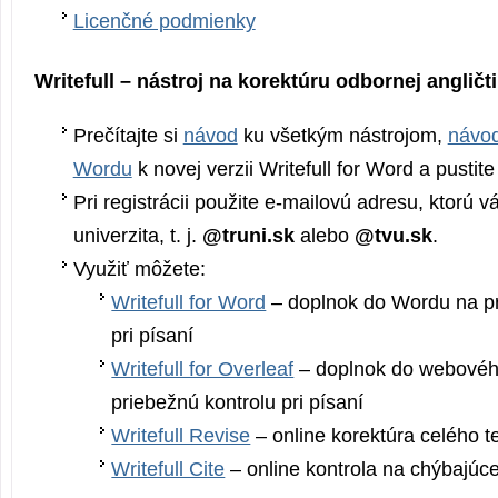
Licenčné podmienky
Writefull – nástroj na korektúru odbornej angličt
Prečítajte si
návod
ku všetkým nástrojom,
návod
Wordu
k novej verzii Writefull for Word a pustite
Pri registrácii použite e-mailovú adresu, ktorú vá
univerzita, t. j.
@truni.sk
alebo
@tvu.sk
.
Využiť môžete:
Writefull for Word
– doplnok do Wordu na pr
pri písaní
Writefull for Overleaf
– doplnok do webovéh
priebežnú kontrolu pri písaní
Writefull Revise
– online korektúra celého t
Writefull Cite
– online kontrola na chýbajúce