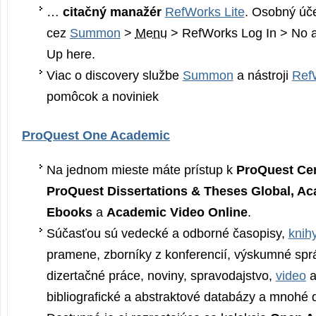
…
citačný manažér
RefWorks Lite
. Osobný úče
cez
Summon
>
Menu
> RefWorks Log In > No a
Up here.
Viac o discovery službe
Summon
a nástroji
Ref
pomôcok a noviniek
ProQuest One Academic
Na jednom mieste máte prístup k
ProQuest Cen
ProQuest Dissertations & Theses Global, A
Ebooks
a
Academic Video Online
.
Súčasťou sú vedecké a odborné časopisy,
knih
pramene, zborníky z konferencií, výskumné sprá
dizertačné práce, noviny, spravodajstvo,
video
a
bibliografické a abstraktové databázy a mnohé 