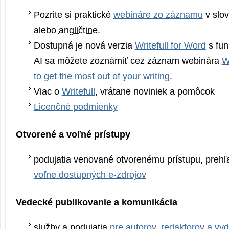
Pozrite si praktické
webináre zo záznamu
v slov
alebo
angličtine
.
Dostupná je nová verzia
Writefull for Word
s fun
AI sa môžete zoznámiť cez záznam webinára
W
to get the most out of your writing
.
Viac o
Writefull
, vrátane noviniek a pomôcok
Licenčné podmienky
Otvorené a voľné prístupy
podujatia venované otvorenému prístupu, preh
voľne dostupných e-zdrojov
Vedecké publikovanie a komunikácia
služby a podujatia
pre autorov, redaktorov a vy