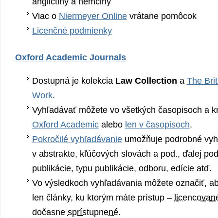
angličtiny a nemčiny
Viac o
Niermeyer Online
vrátane pomôcok
Licenčné podmienky
Oxford Academic Journals
Dostupná je kolekcia
Law Collection
a
The Brit
Work
.
Vyhľadávať môžete vo všetkých časopisoch a k
Oxford Academic
alebo
len v časopisoch
.
Pokročilé vyhľadávanie
umožňuje podrobné vyh
v abstrakte, kľúčových slovách a pod., ďalej pod
publikácie, typu publikácie, odboru, edície atď.
Vo výsledkoch vyhľadávania môžete označiť, ab
len články, ku ktorým máte prístup –
licencovan
dočasne
sprístupnené
.