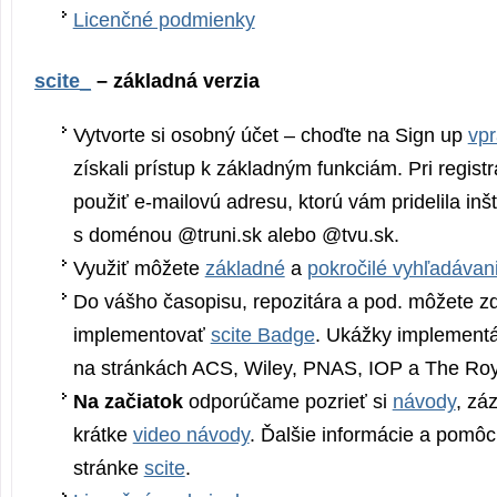
Licenčné podmienky
scite_
– základná verzia
Vytvorte si osobný účet – choďte na Sign up
vpr
získali prístup k základným funkciám. Pri regis
použiť e-mailovú adresu, ktorú vám pridelila inštit
s doménou @truni.sk alebo @tvu.sk.
Využiť môžete
základné
a
pokročilé vyhľadávan
Do vášho časopisu, repozitára a pod. môžete 
implementovať
scite Badge
. Ukážky implementác
na stránkách ACS, Wiley, PNAS, IOP a The Roya
Na začiatok
odporúčame pozrieť si
návody
, z
krátke
video návody
. Ďalšie informácie a pomôc
stránke
scite
.