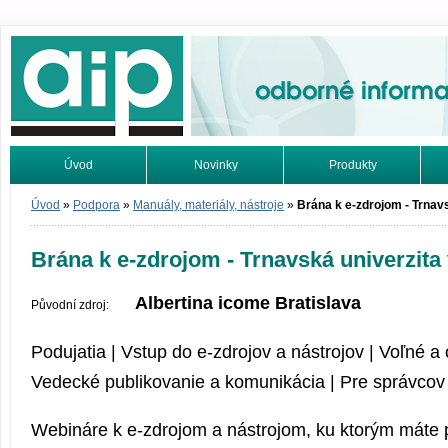
Odborné informace. Online.
Úvod
Novinky
Produkty
Vyhledávání
Tutoriály
Úvod
»
Podpora
»
Manuály, materiály, nástroje
»
Brána k e-zdrojom - Trnav
Brána k e-zdrojom - Trnavská univerzita
Albertina icome Bratislava
Původní zdroj:
Podujatia | Vstup do e-zdrojov a nástrojov | Voľné a 
Vedecké publikovanie a komunikácia | Pre správcov
Webináre k e-zdrojom a nástrojom, ku ktorým máte p