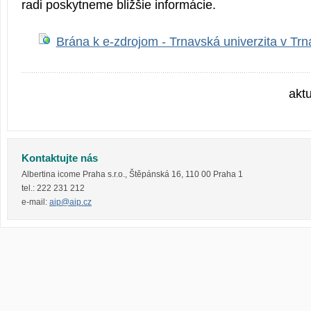
radi poskytneme bližšie informácie.
Brána k e-zdrojom - Trnavská univerzita v Tr
akt
Kontaktujte nás
Albertina icome Praha s.r.o.
,
Štěpánská 16
,
110 00
Praha 1
tel.:
222 231 212
e-mail:
aip@aip.cz