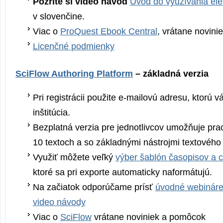
Pozrite si video návod
Úvod do využívania ele
v slovenčine.
Viac o
ProQuest Ebook Central
, vrátane novin
Licenčné podmienky
SciFlow Authoring Platform
– základná verzia
Pri registrácii použite e-mailovú adresu, ktorú vá
inštitúcia.
Bezplatná verzia pre jednotlivcov umožňuje pr
10 textoch a so základnými nástrojmi textového 
Využiť môžete veľký
výber šablón časopisov a c
ktoré sa pri exporte automaticky naformátujú.
Na začiatok odporúčame prísť
úvodné webinár
video návody
Viac o
SciFlow
vrátane noviniek a pomôcok