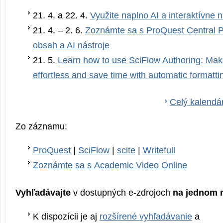
21. 4. a 22. 4.
Využite naplno AI a interaktívne n
21. 4. – 2. 6.
Zoznámte sa s ProQuest Central 
obsah a AI nástroje
21. 5.
Learn how to use SciFlow Authoring: Mak
effortless and save time with automatic formatti
Celý kalendár
Zo záznamu:
ProQuest
|
SciFlow
|
scite
|
Writefull
Zoznámte sa s Academic Video Online
Vyhľadávajte
v dostupných e-zdrojoch
na jednom 
K dispozícii je aj
rozšírené vyhľadávanie
a