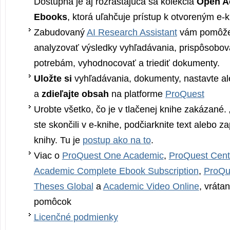
Dostupná je aj rozrastajúca sa kolekcia
Open A
Ebooks
, ktorá uľahčuje prístup k otvoreným e-
Zabudovaný
AI Research Assistant
vám pomôže 
analyzovať výsledky vyhľadávania, prispôsobova
potrebám, vyhodnocovať a triediť dokumenty.
Uložte si
vyhľadávania, dokumenty, nastavte al
a
zdieľajte obsah
na platforme
ProQuest
Urobte všetko, čo je v tlačenej knihe zakázané.
ste skončili v e-knihe, podčiarknite text alebo 
knihy. Tu je
postup ako na to
.
Viac o
ProQuest One Academic
,
ProQuest Cent
Academic Complete Ebook Subscription
,
ProQue
Theses Global
a
Academic Video Online
, vráta
pomôcok
Licenčné podmienky