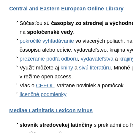
Central and Eastern European Online Library
Súčasťou sú
časopisy zo strednej a východn
na
spoločenské vedy
.
pokročilé vyhľadávanie
vo viacerých poliach, na
časopisu alebo edície, vydavateľstvo, krajina v
prezeranie podľa odboru
,
vydavateľstva
a
krajin
Využiť môžete aj
knihy
a
sivú literatúru
. Mnohé p
v režime open access.
Viac o
CEEOL
, vrátane noviniek a pomôcok
licenčné podmienky
Mediae Latinitatis Lexicon Minus
slovník stredovekej latinčiny
s prekladmi do f