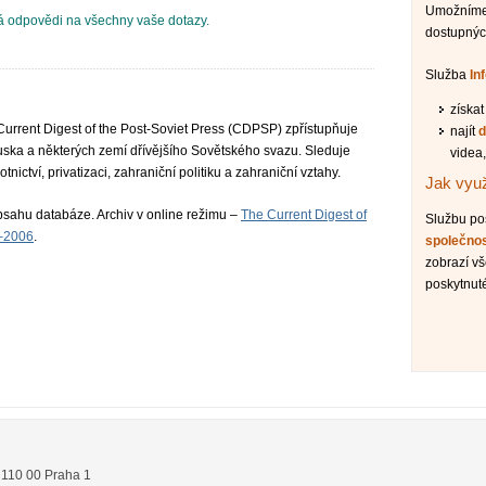
Umožníme 
 odpovědi na všechny vaše dotazy.
dostupnýc
Služba
In
získa
 Current Digest of the Post-Soviet Press (CDPSP) zpřístupňuje
najít
d
 Ruska a některých zemí dřívějšího Sovětského svazu. Sleduje
videa,
tnictví, privatizaci, zahraniční politiku a zahraniční vztahy.
Jak využ
sahu databáze. Archiv v online režimu –
The Current Digest of
Službu p
9–2006
.
společno
zobrazí v
poskytnuté
,
110 00
Praha 1