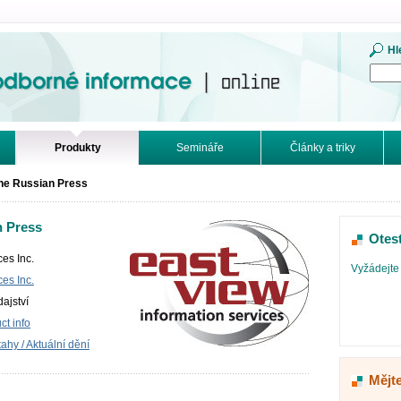
mace. Online.
Hl
Produkty
Semináře
Články a triky
the Russian Press
n Press
Otes
es Inc.
Vyžádejte 
es Inc.
ajství
t info
tahy / Aktuální dění
Mějte