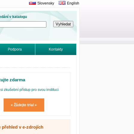
Slovensky
English
edání v katalogu
Podpora
Kontakty
tujte zdarma
si zkušební přístup pro svou instituci
« Žádejte trial »
 přehled v e-zdrojích