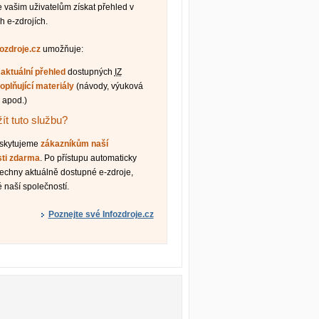
vašim uživatelům získat přehled v
h e-zdrojích.
fozdroje.cz
umožňuje:
t
aktuální přehled
dostupných
IZ
oplňující materiály
(návody, výuková
 apod.)
ít tuto službu?
oskytujeme
zákazníkům naší
sti zdarma
. Po přístupu automaticky
šechny aktuálně dostupné e-zdroje,
 naší společností.
Poznejte své Infozdroje.cz