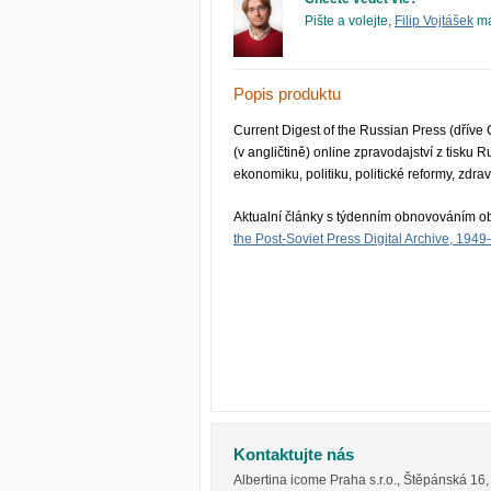
Pište a volejte,
Filip Vojtášek
má
Popis produktu
Current Digest of the Russian Press (dříve
(v angličtině) online zpravodajství z tisku
ekonomiku, politiku, politické reformy, zdravo
Aktualní články s týdenním obnovováním ob
the Post-Soviet Press Digital Archive, 194
Kontaktujte nás
Albertina icome Praha s.r.o.
,
Štěpánská 16