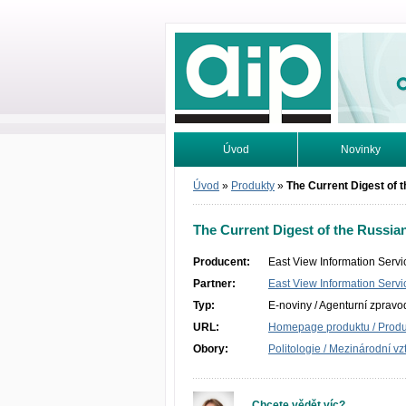
Odborné infor
Úvod
Novinky
Vyhledávání
Tutoriály
Úvod
»
Produkty
»
The Current Digest of 
The Current Digest of the Russia
Producent:
East View Information Servic
Partner:
East View Information Servic
Typ:
E-noviny / Agenturní zpravod
URL:
Homepage produktu / Produc
Obory:
Politologie / Mezinárodní vz
Chcete vědět víc?