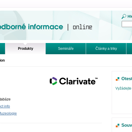
mace. Online.
Hl
Produkty
Semináře
Články a triky
ion
Otes
Vyžádejte 
atabáze
t info
Muzeologie
Souv