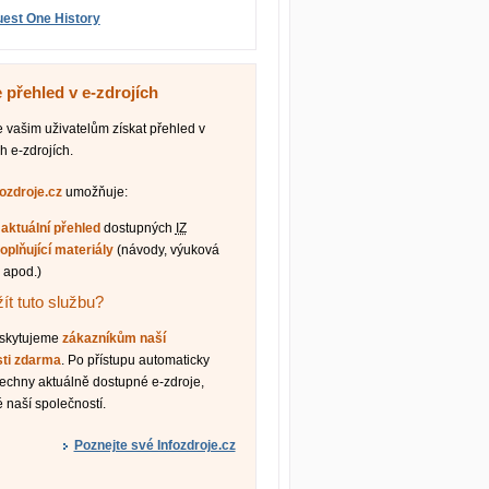
est One History
 přehled v e-zdrojích
vašim uživatelům získat přehled v
h e-zdrojích.
fozdroje.cz
umožňuje:
t
aktuální přehled
dostupných
IZ
oplňující materiály
(návody, výuková
 apod.)
ít tuto službu?
oskytujeme
zákazníkům naší
sti zdarma
. Po přístupu automaticky
šechny aktuálně dostupné e-zdroje,
 naší společností.
Poznejte své Infozdroje.cz