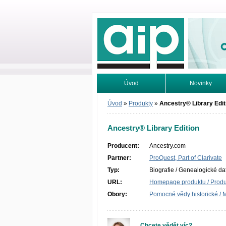
Odborné infor
Úvod
Novinky
Vyhledávání
Tutoriály
Úvod
»
Produkty
»
Ancestry® Library Edit
Ancestry® Library Edition
Producent:
Ancestry.com
Partner:
ProQuest, Part of Clarivate
Typ:
Biografie / Genealogické d
URL:
Homepage produktu / Produc
Obory:
Pomocné vědy historické / 
Chcete vědět víc?