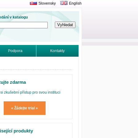
Slovensky
English
edání v katalogu
Podpora
Kontakty
tujte zdarma
si zkušební přístup pro svou instituci
« Žádejte trial »
isející produkty