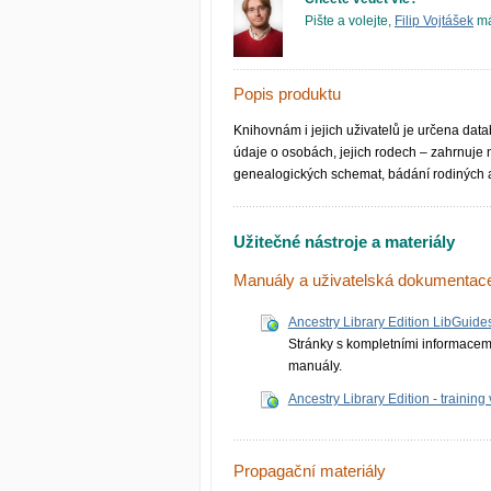
Pište a volejte,
Filip Vojtášek
má
Popis produktu
Knihovnám i jejich uživatelů je určena data
údaje o osobách, jejich rodech – zahrnuje 
genealogických schemat, bádání rodiných a 
Užitečné nástroje a materiály
Manuály a uživatelská dokumentac
Ancestry Library Edition LibGuide
Stránky s kompletními informacemi
manuály.
Ancestry Library Edition - training
Propagační materiály