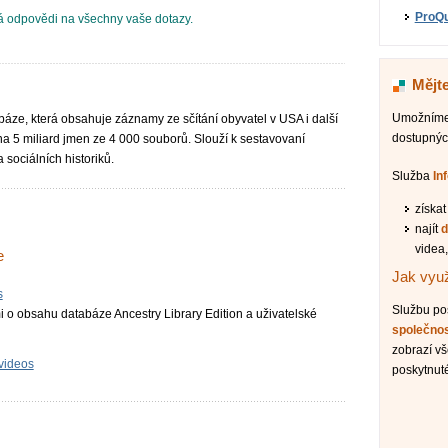
ProQu
 odpovědi na všechny vaše dotazy.
Mějte
Umožníme 
báze, která obsahuje záznamy ze sčítání obyvatel v USA i další
dostupnýc
na 5 miliard jmen ze 4 000 souborů. Slouží k sestavovaní
sociálních historiků.
Služba
In
získa
najít
d
videa,
e
Jak využ
s
Službu p
 o obsahu databáze Ancestry Library Edition a uživatelské
společno
zobrazí v
 videos
poskytnuté