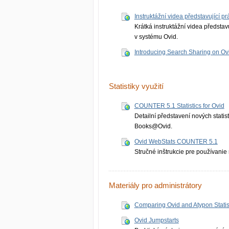
Instruktážní videa představující p
Krátká instruktážní videa předsta
v systému Ovid.
Introducing Search Sharing on Ov
Statistiky využití
COUNTER 5.1 Statistics for Ovid
Detailní představení nových stat
Books@Ovid.
Ovid WebStats COUNTER 5.1
Stručné inštrukcie pre používanie r
Materiály pro administrátory
Comparing Ovid and Atypon Statis
Ovid Jumpstarts