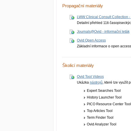
Propagační materiály
LWW Clinical Consult Collection - 
Detailní přehled 11ti časopiseckýc
Journals@Ovid - informační leták
Ovid Open Access
Základní informace o open access 
Školicí materiály
Ovid Tool Videos
Ukázka
nástrojů
, které lze využít
Expert Searches Tool
History Launcher Tool
PICO Resource Center Too
Top Articles Tool
Term Finder Tool
Ovid Analyzer Tool