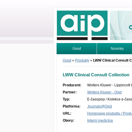
Odborné infor
Úvod
Novinky
Vyhledávání
Tutoriály
Úvod
»
Produkty
»
LWW Clinical Consult C
LWW Clinical Consult Collection
Producent:
Wolters Kluwer - Lippincott 
Partner:
Wolters Kluwer - Ovid
Typ:
E-časopisy / Kolekce e-čas
Platforma:
Journals@Ovid
URL:
Homepage produktu / Produc
Obory:
Interní medicína