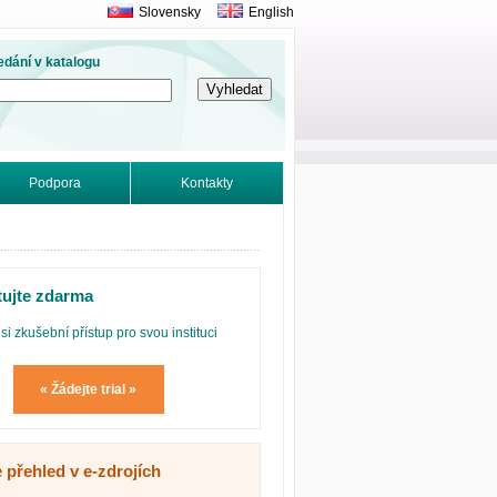
Slovensky
English
edání v katalogu
Podpora
Kontakty
tujte zdarma
si zkušební přístup pro svou instituci
« Žádejte trial »
 přehled v e-zdrojích