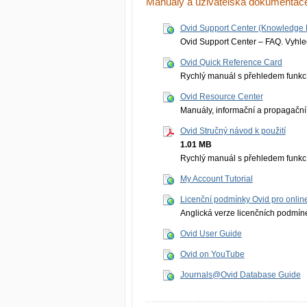
Manuály a uživatelská dokumentac
Ovid Support Center (Knowledge 
Ovid Support Center – FAQ. Vyhle
Ovid Quick Reference Card
Rychlý manuál s přehledem funkcí 
Ovid Resource Center
Manuály, informační a propagační 
Ovid Stručný návod k použití
1.01 MB
Rychlý manuál s přehledem funkcí 
My Account Tutorial
Licenční podmínky Ovid pro onlin
Anglická verze licenčních podmíne
Ovid User Guide
Ovid on YouTube
Journals@Ovid Database Guide