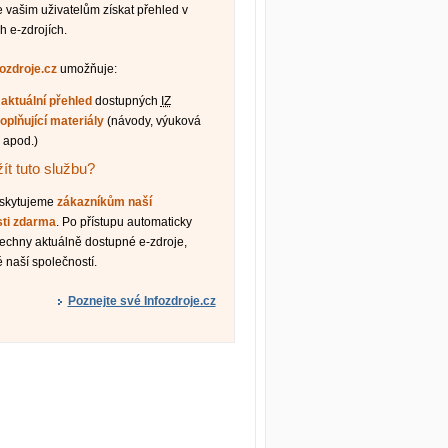
vašim uživatelům získat přehled v
h e-zdrojích.
fozdroje.cz
umožňuje:
t
aktuální přehled
dostupných
IZ
oplňující materiály
(návody, výuková
 apod.)
ít tuto službu?
oskytujeme
zákazníkům naší
sti zdarma
. Po přístupu automaticky
šechny aktuálně dostupné e-zdroje,
 naší společností.
Poznejte své Infozdroje.cz