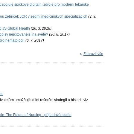
 spojuje špičkové digitální zdroje pro moderní lékařské
dou žebříček JCR v sedmi medicínských specializacích
(3. 9.
 IJS Global Health
(26. 3. 2018)
pisy nejcitovanější na světě?
(30. 8. 2017)
pro hematologii
(6. 7. 2017)
Zobrazit vše
es
vatelům umožňují sdílet rešeršní strategii a historii, viz
le: The Future of Nursing - případová studie