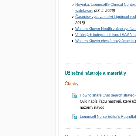
Novinka: Lippincott® Clinical Context
vzdělávání
(28. 5. 2026)
Časopisy vydavatelství Lippincot ve
2018)
Wolters Kluwer Health začne vydávat
Ve kterých kategoriích jsou LWW časo
Wolters Kluwer chystá nový časopis 
Užitečné nástroje a materiály
Články
How to share Ovid search strategi
Ovid nabízí řadu nástrojů, které uži
názorný návod.
Lippincott Nurse Editor's Roundtab