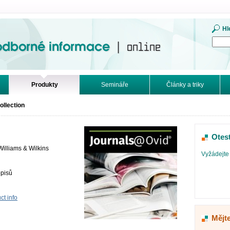
mace. Online.
Hl
Produkty
Semináře
Články a triky
ollection
Otes
Williams & Wilkins
Vyžádejte 
opisů
t info
Mějte