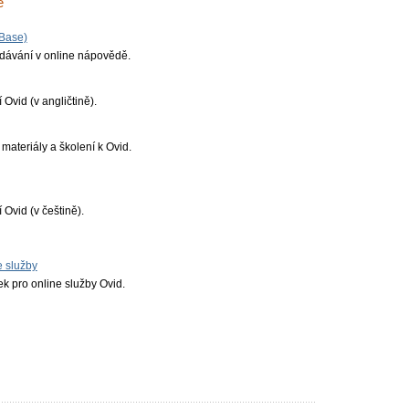
e
Base)
dávání v online nápovědě.
Ovid (v angličtině).
materiály a školení k Ovid.
Ovid (v češtině).
e služby
k pro online služby Ovid.