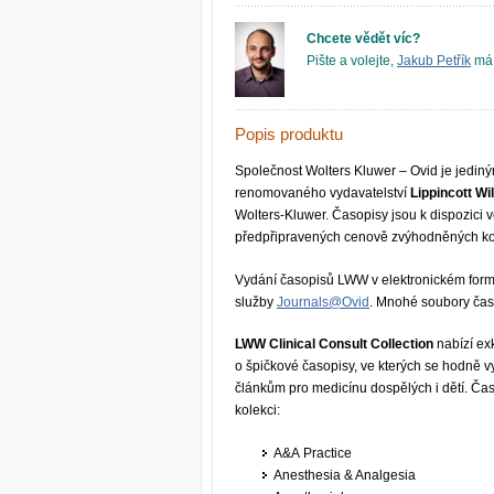
Chcete vědět víc?
Pište a volejte,
Jakub Petřík
má 
Popis produktu
Společnost Wolters Kluwer – Ovid je jediný
renomovaného vydavatelství
Lippincott Wi
Wolters-Kluwer. Časopisy jsou k dispozici 
předpřipravených cenově zvýhodněných ko
Vydání časopisů LWW v elektronickém formá
služby
Journals@Ovid
. Mnohé soubory časo
LWW Clinical Consult Collection
nabízí ex
o špičkové časopisy, ve kterých se hodně v
článkům pro medicínu dospělých i dětí. Ča
kolekci:
A&A Practice
Anesthesia & Analgesia