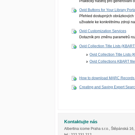
Praktický nástroj pro generování o
Ovid Buttons for Your Library Porta
Přehled dostupných obrázkových tl
uživatele ke konkrétnímu zdroji na
Ovid Customization Services
Dotazník pro změnu parametrů roz
Ovid Collection Title Lists (KBART 
Ovid Collection Title Lists 
Ovid Collections KBART fil
How to download MARC Records 
Creating and Saving Expert Search
Kontaktujte nás
Albertina icome Praha s.r.o.
,
Štěpánská 16
tel.:
222 231 212