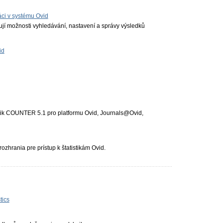
ráci v systému Ovid
vují možnosti vyhledávání, nastavení a správy výsledků
id
istik COUNTER 5.1 pro platformu Ovid, Journals@Ovid,
ozhrania pre prístup k štatistikám Ovid.
tics