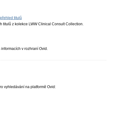
přehled titulů
h titulů z kolekce LWW Clinical Consult Collection.
informacích v rozhraní Ovid.
 pro vyhledávání na platformě Ovid:
l