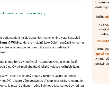
Umožníme 
dostupnýc
odpovědi na všechny vaše dotazy.
Služba
In
získa
najít
d
videa,
m dodavatelem institucionálních licencí online verzí časopisů
Jak využ
lliams & Wilkins
, které je – stejně jako Ovid – součástí koncernu
ve volném výběru podle přání zákazníka a v celé řadě
Službu p
lekcí.
společno
zobrazí v
tu je opatřeno vyhledávacím aparátem Ovid a je součástí
poskytnuté
pisů na Ovid® mají obsahově blízké kolekce knižních titulů.
kluzivní obsah dostupný pouze v rozhraní Ovid®. Jedná se
yhledává, a které Vám poskytnou přístup ke klinicky relevantním
sopisy je možné zakoupit jednotlivě nebo jako cenově výhodnou