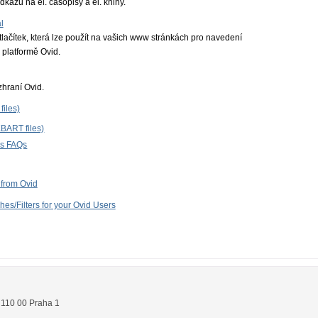
dkazů na el. časopisy a el. knihy.
l
ačítek, která lze použít na vašich www stránkách pro navedení
 platformě Ovid.
hraní Ovid.
files)
(KBART files)
es FAQs
from Ovid
es/Filters for your Ovid Users
,
110 00
Praha 1