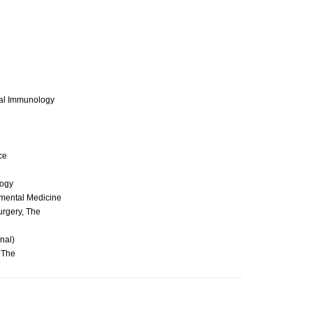
cal Immunology
ce
logy
nmental Medicine
urgery, The
nal)
, The