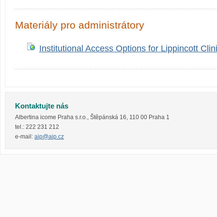
Materiály pro administrátory
Institutional Access Options for Lippincott Clin
Kontaktujte nás
Albertina icome Praha s.r.o.
,
Štěpánská 16
,
110 00
Praha 1
tel.:
222 231 212
e-mail:
aip@aip.cz