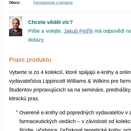
Obory:
Farmakologie a farmacie
Chcete vědět víc?
Pište a volejte,
Jakub Petřík
má odpovědi na
dotazy.
Popis produktu
Vyberte si zo 4 kolekcií, ktoré spájajú e-knihy a onli
vydavateľstva Lippincott Williams & Wilkins pre farm
študentov pripravujúcich sa na semináre, prednášky
klinickú prax.
Overené e-knihy od popredných vydavateľov v 
farmaceutických vedách – v závislosti od kolekc
štúdie, učebnice, ťažiskové teoretické knihy, prí