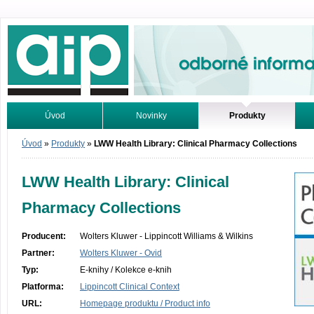
Odborné informace. Online.
Úvod
Novinky
Produkty
Vyhledávání
Tutoriály
Úvod
»
Produkty
»
LWW Health Library: Clinical Pharmacy Collections
LWW Health Library: Clinical
Pharmacy Collections
Producent:
Wolters Kluwer - Lippincott Williams & Wilkins
Partner:
Wolters Kluwer - Ovid
Typ:
E-knihy / Kolekce e-knih
Platforma:
Lippincott Clinical Context
URL:
Homepage produktu / Product info