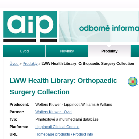
Odborné informace. Online.
Úvod
Novinky
Produkty
Vyhledávání
Tutoriály
Úvod
»
Produkty
»
LWW Health Library: Orthopaedic Surgery Collection
LWW Health Library: Orthopaedic
Surgery Collection
Producent:
Wolters Kluwer - Lippincott Williams & Wilkins
Partner:
Wolters Kluwer - Ovid
Typ:
Plnotextové a multimediální databáze
Platforma:
Lippincott Clinical Context
URL:
Homepage produktu / Product info