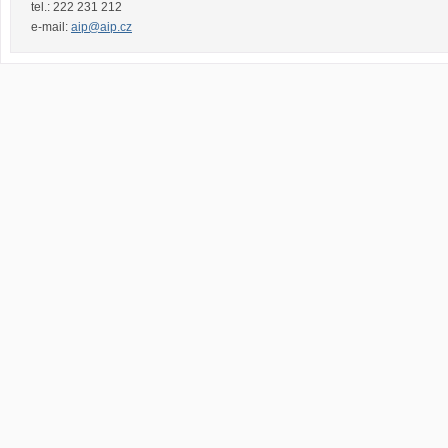
tel.:
222 231 212
e-mail:
aip@aip.cz