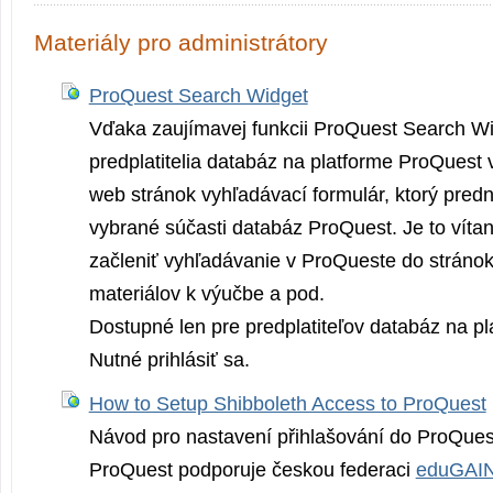
Materiály pro administrátory
ProQuest Search Widget
Vďaka zaujímavej funkcii ProQuest Search W
predplatitelia databáz na platforme ProQuest 
web stránok vyhľadávací formulár, ktorý pred
vybrané súčasti databáz ProQuest. Je to víta
začleniť vyhľadávanie v ProQueste do stránok
materiálov k výučbe a pod.
Dostupné len pre predplatiteľov databáz na p
Nutné prihlásiť sa.
How to Setup Shibboleth Access to ProQuest
Návod pro nastavení přihlašování do ProQues
ProQuest podporuje českou federaci
eduGAI