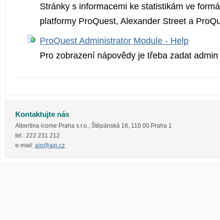
Stránky s informacemi ke statistikám ve fo
platformy ProQuest, Alexander Street a ProQ
ProQuest Administrator Module - Help
Pro zobrazení nápovědy je třeba zadat admin 
Kontaktujte nás
Albertina icome Praha s.r.o.
,
Štěpánská 16
,
110 00
Praha 1
tel.:
222 231 212
e-mail:
aip@aip.cz