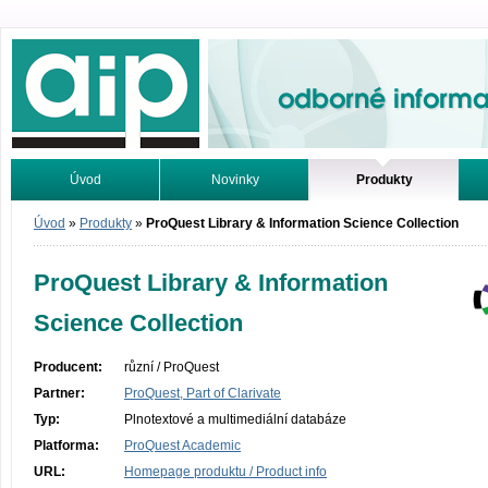
Odborné informace. Online.
Úvod
Novinky
Produkty
Vyhledávání
Tutoriály
Úvod
»
Produkty
»
ProQuest Library & Information Science Collection
ProQuest Library & Information
Science Collection
Producent:
různí / ProQuest
Partner:
ProQuest, Part of Clarivate
Typ:
Plnotextové a multimediální databáze
Platforma:
ProQuest Academic
URL:
Homepage produktu / Product info