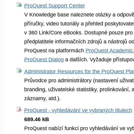
ProQuest Support Center
V Knowledge base naleznete otázky a odpověd
příručky, video tutoriály a přehled poskytovate
v 360 Link/Core eBooks. Dostupné pouze pro s
předplatitele informačních zdrojů a nástrojů o
ProQuest na platformách
ProQuest Academic
ProQuest Dialog
a dalších. Vyžaduje přístupo
Administrator Resources for the ProQuest Pla
Průvodce pro administrátory (nastavení uživat
branding, uživatelské statistiky, prolinkování,
záznamy, atd.).
ProQuest - vyhledávání ve vybraných titulech
689.46 kB
ProQuest nabízí funkci pro vyhledávání ve vyb