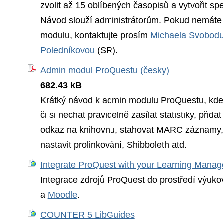
zvolit až 15 oblíbených časopisů a vytvořit spec
Návod slouží administrátorům. Pokud nemáte 
modulu, kontaktujte prosím
Michaela Svobod
Poledníkovou
(SR).
Admin modul ProQuestu (česky)
682.43 kB
Krátký návod k admin modulu ProQuestu, kde
či si nechat pravidelně zasílat statistiky, přida
odkaz na knihovnu, stahovat MARC záznamy, 
nastavit prolinkování, Shibboleth atd.
Integrate ProQuest with your Learning Mana
Integrace zdrojů ProQuest do prostředí výuk
a
Moodle
.
COUNTER 5 LibGuides