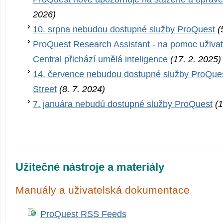
2026)
10. srpna nebudou dostupné služby ProQuest
(
ProQuest Research Assistant - na pomoc uživa
Central přichází umělá inteligence
(17. 2. 2025)
14. července nebudou dostupné služby ProQues
Street
(8. 7. 2024)
7. januára nebudú dostupné služby ProQuest
(1
Užitečné nástroje a materiály
Manuály a uživatelská dokumentace
ProQuest RSS Feeds