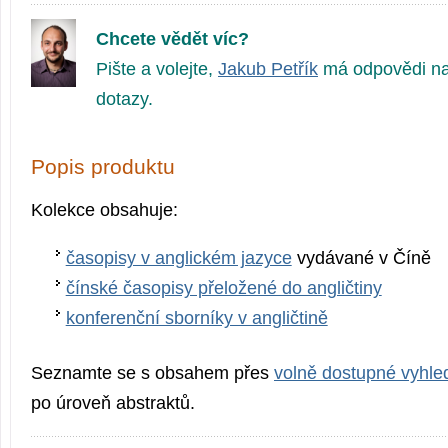
Chcete vědět víc?
Pište a volejte,
Jakub Petřík
má odpovědi na
dotazy.
Popis produktu
Kolekce obsahuje:
časopisy v anglickém jazyce
vydávané v Číně
čínské časopisy přeložené do angličtiny
konferenční sborníky v angličtině
Seznamte se s obsahem přes
volně dostupné vyhled
po úroveň abstraktů.