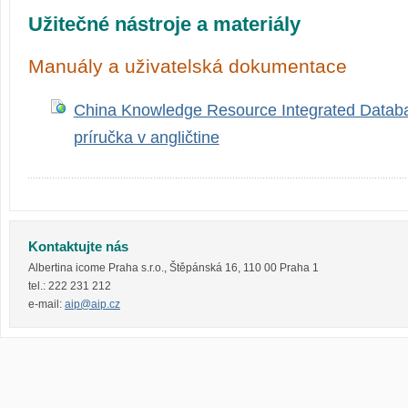
Užitečné nástroje a materiály
Manuály a uživatelská dokumentace
China Knowledge Resource Integrated Databa
príručka v angličtine
Kontaktujte nás
Albertina icome Praha s.r.o.
,
Štěpánská 16
,
110 00
Praha 1
tel.:
222 231 212
e-mail:
aip@aip.cz