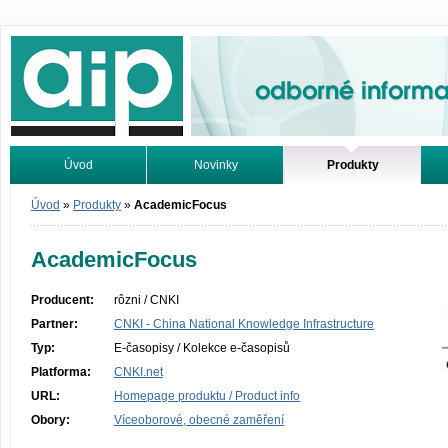
Odborné informace. Online.
Úvod
Novinky
Produkty
Vyhledávání
Tutoriály
Úvod
»
Produkty
»
AcademicFocus
AcademicFocus
Producent:
rôzni / CNKI
Partner:
CNKI - China National Knowledge Infrastructure
Typ:
E-časopisy / Kolekce e-časopisů
Platforma:
CNKI.net
URL:
Homepage produktu / Product info
Obory:
Víceoborové, obecné zaměření