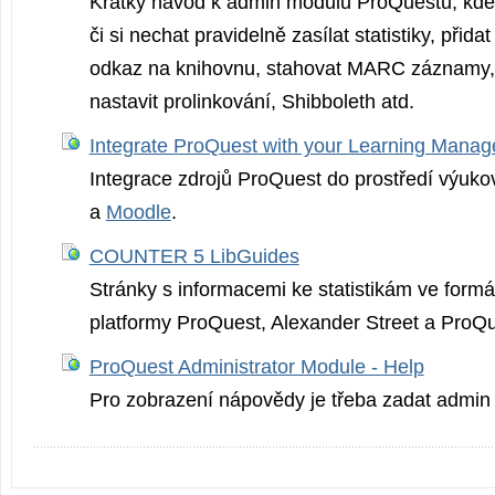
Krátký návod k admin modulu ProQuestu, kde
či si nechat pravidelně zasílat statistiky, přida
odkaz na knihovnu, stahovat MARC záznamy, 
nastavit prolinkování, Shibboleth atd.
Integrate ProQuest with your Learning Mana
Integrace zdrojů ProQuest do prostředí výuk
a
Moodle
.
COUNTER 5 LibGuides
Stránky s informacemi ke statistikám ve fo
platformy ProQuest, Alexander Street a ProQ
ProQuest Administrator Module - Help
Pro zobrazení nápovědy je třeba zadat admin 