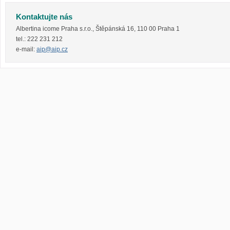
Kontaktujte nás
Albertina icome Praha s.r.o.
,
Štěpánská 16
,
110 00
Praha 1
tel.:
222 231 212
e-mail:
aip@aip.cz