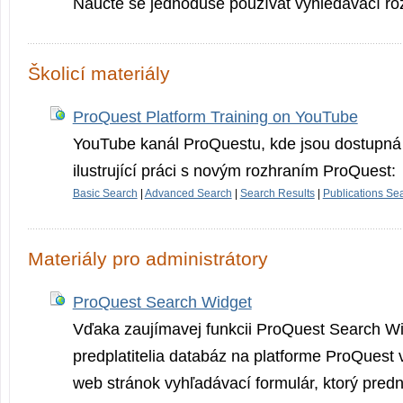
Naučte se jednoduše používat vyhledávací ro
Školicí materiály
ProQuest Platform Training on YouTube
YouTube kanál ProQuestu, kde jsou dostupná 
ilustrující práci s novým rozhraním ProQuest:
Basic Search
|
Advanced Search
|
Search Results
|
Publications Se
Materiály pro administrátory
ProQuest Search Widget
Vďaka zaujímavej funkcii ProQuest Search W
predplatitelia databáz na platforme ProQuest 
web stránok vyhľadávací formulár, ktorý pred