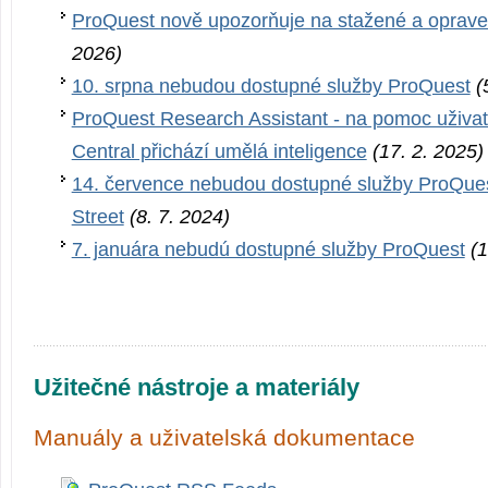
ProQuest nově upozorňuje na stažené a oprave
2026)
10. srpna nebudou dostupné služby ProQuest
(
ProQuest Research Assistant - na pomoc uživa
Central přichází umělá inteligence
(17. 2. 2025)
14. července nebudou dostupné služby ProQues
Street
(8. 7. 2024)
7. januára nebudú dostupné služby ProQuest
(1
Užitečné nástroje a materiály
Manuály a uživatelská dokumentace