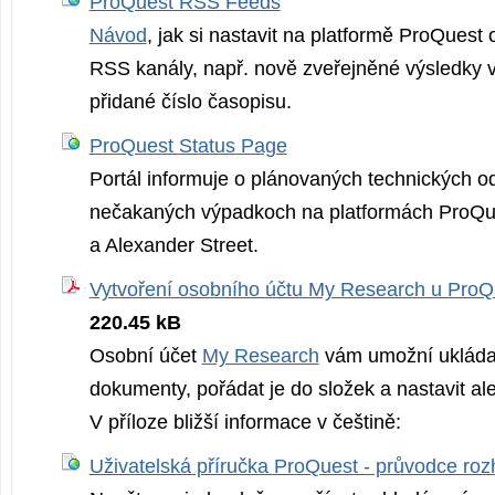
ProQuest RSS Feeds
Návod
, jak si nastavit na platformě ProQuest
RSS kanály, např. nově zveřejněné výsledky 
přidané číslo časopisu.
ProQuest Status Page
Portál informuje o plánovaných technických o
nečakaných výpadkoch na platformách ProQue
a Alexander Street.
Vytvoření osobního účtu My Research u ProQ
220.45 kB
Osobní účet
My Research
vám umožní ukládat
dokumenty, pořádat je do složek a nastavit al
V příloze bližší informace v češtině:
Uživatelská příručka ProQuest - průvodce ro