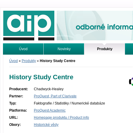
Odborné informace. Online.
Úvod
Novinky
Produkty
Vyhledávání
Tutoriály
Úvod
»
Produkty
»
History Study Centre
History Study Centre
Producent:
Chadwyck-Healey
Partner:
ProQuest, Part of Clarivate
Typ:
Faktografie / Statistiky / Numerické databáze
Platforma:
ProQuest Academic
URL:
Homepage produktu / Product info
Obory:
Historické vědy