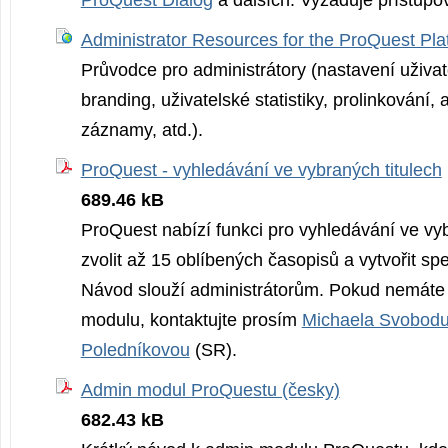
Administrator Resources for the ProQuest Pla
Průvodce pro administrátory (nastavení uživat
branding, uživatelské statistiky, prolinkování,
záznamy, atd.).
ProQuest - vyhledávání ve vybraných titulech
689.46 kB
ProQuest nabízí funkci pro vyhledávání ve vyb
zvolit až 15 oblíbených časopisů a vytvořit spec
Návod slouží administrátorům. Pokud nemáte 
modulu, kontaktujte prosím
Michaela Svobod
Poledníkovou
(SR).
Admin modul ProQuestu (česky)
682.43 kB