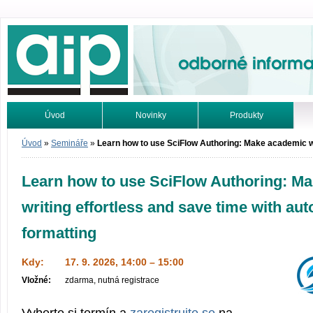
Odborné informace. Online.
Úvod
Novinky
Produkty
Vyhledávání
Tutoriály
Úvod
»
Semináře
»
Learn how to use SciFlow Authoring: Make academic wr
Learn how to use SciFlow Authoring: M
writing effortless and save time with au
formatting
Kdy:
17. 9. 2026, 14:00 – 15:00
Vložné:
zdarma, nutná registrace