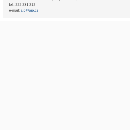
tel.:
222 231 212
e-mail:
aip@aip.cz