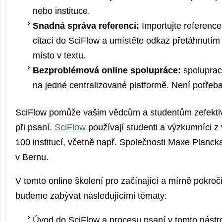
nebo instituce.
Snadná správa referencí:
Importujte referenc
citací do SciFlow a umístěte odkaz přetáhnutí
místo v textu.
Bezproblémová online spolupráce:
spoluprac
na jedné centralizované platformě. Není potřeba
SciFlow pomůže vašim vědcům a studentům zefektiv
při psaní.
SciFlow
používají studenti a výzkumníci z
100 institucí, včetně např. Společnosti Maxe Plancka
v Bernu.
V tomto online školení pro začínající a mírně pokroči
budeme zabývat následujícími tématy:
Úvod do SciFlow a procesu psaní v tomto nástro