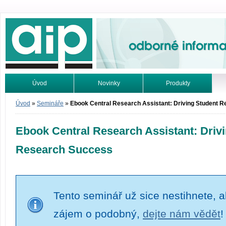
Odborné informace. Online.
Úvod
Novinky
Produkty
Vyhledávání
Tutoriály
Úvod
»
Semináře
»
Ebook Central Research Assistant: Driving Student 
Ebook Central Research Assistant: Driv
Research Success
Tento seminář už sice nestihnete, al
zájem o podobný,
dejte nám vědět
!