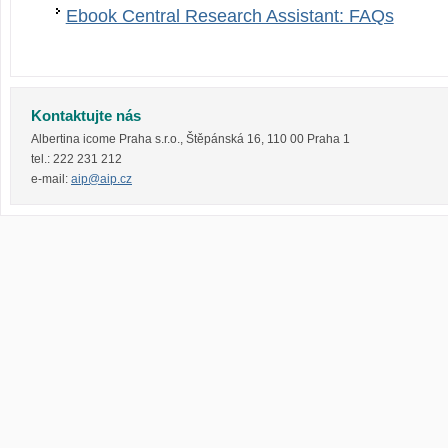
Ebook Central Research Assistant: FAQs
Kontaktujte nás
Albertina icome Praha s.r.o.
,
Štěpánská 16
,
110 00
Praha 1
tel.:
222 231 212
e-mail:
aip@aip.cz