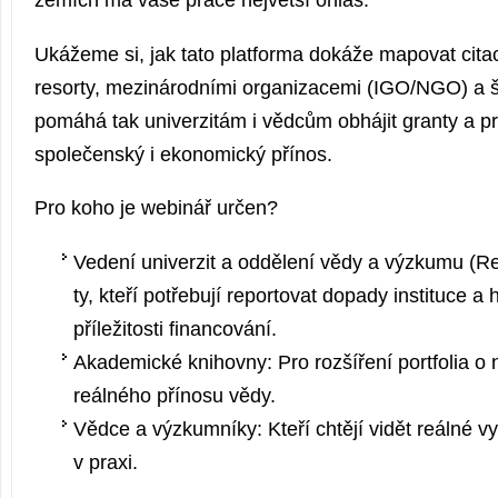
zemích má vaše práce největší ohlas.
Ukážeme si, jak tato platforma dokáže mapovat cita
resorty, mezinárodními organizacemi (IGO/NGO) a še
pomáhá tak univerzitám i vědcům obhájit granty a p
společenský i ekonomický přínos.
Pro koho je webinář určen?
Vedení univerzit a oddělení vědy a výzkumu (Re
ty, kteří potřebují reportovat dopady instituce a
příležitosti financování.
Akademické knihovny: Pro rozšíření portfolia o 
reálného přínosu vědy.
Vědce a výzkumníky: Kteří chtějí vidět reálné vy
v praxi.