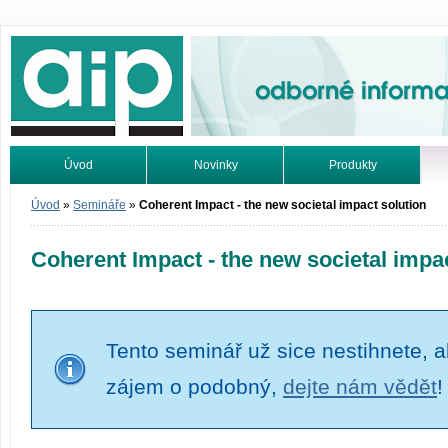
Odborné informace. Online.
Úvod
Novinky
Produkty
Vyhledávání
Tutoriály
Úvod
»
Semináře
»
Coherent Impact - the new societal impact solution
Coherent Impact - the new societal impac
Tento seminář už sice nestihnete, al
zájem o podobný,
dejte nám vědět
!