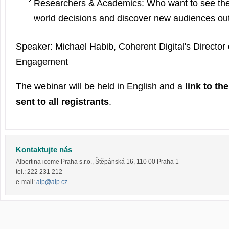
Researchers & Academics: Who want to see thei
world decisions and discover new audiences ou
Speaker: Michael Habib, Coherent Digital's Director
Engagement
The webinar will be held in English and a
link to th
sent to all registrants
.
Kontaktujte nás
Albertina icome Praha s.r.o.
,
Štěpánská 16
,
110 00
Praha 1
tel.:
222 231 212
e-mail:
aip@aip.cz