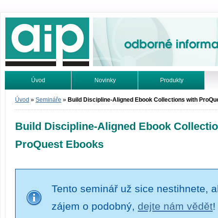
Odborné informace. Online.
Úvod
Novinky
Produkty
Vyhledávání
Tutoriály
Úvod
»
Semináře
»
Build Discipline-Aligned Ebook Collections with ProQ
Build Discipline-Aligned Ebook Collecti
ProQuest Ebooks
Tento seminář už sice nestihnete, al
zájem o podobný,
dejte nám vědět
!