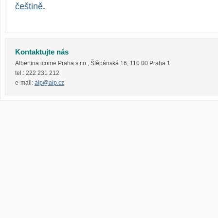
češtině
.
Kontaktujte nás
Albertina icome Praha s.r.o.
,
Štěpánská 16
,
110 00
Praha 1
tel.:
222 231 212
e-mail:
aip@aip.cz