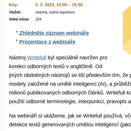
Kdy:
2. 3. 2023, 15:00 – 15:50
Vložné:
zdarma, nutná registrace
Volná místa:
204
Zhlédněte záznam webináře
Prezentace z webináře
Nástroj
Writefull
byl speciálně navržen pro
korekci odborných textů v angličtině. Od
jiných obdobných nástrojů se liší především tím, že
modely založené na umělé inteligenci (AI), a průběžn
milionů publikovaných odborných článků. Writefull k
použití odborné terminologie, interpunkci, pravopis a 
Na webináři si ukážeme, jak se Writefull používá, vč
detekce textů generovaných umělou inteligencí (jak