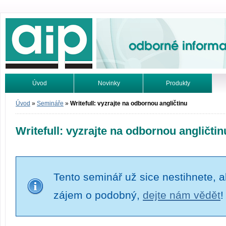
Odborné informace. Online.
Úvod
Novinky
Produkty
Vyhledávání
Tutoriály
Úvod
»
Semináře
»
Writefull: vyzrajte na odbornou angličtinu
Writefull: vyzrajte na odbornou angličtin
Tento seminář už sice nestihnete, al
zájem o podobný,
dejte nám vědět
!