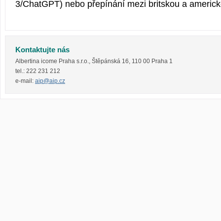
3/ChatGPT) nebo přepínání mezi britskou a americko
Kontaktujte nás
Albertina icome Praha s.r.o.
,
Štěpánská 16
,
110 00
Praha 1
tel.:
222 231 212
e-mail:
aip@aip.cz