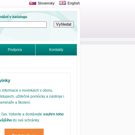
Slovensky
English
edání v katalogu
Podpora
Kontakty
vinky
 informace o novinkách v oboru,
ístupech, užitečné pomůcky a nástroje i
semináře a školení.
j čas. Vyberte a dostávejte
souhrn toho
vějšího
do své schránky.