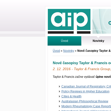
Odborné infor
Úvod
Novinky
Vyhledávání
Tutoriály
Úvod
»
Novinky
»
Nové časopisy Taylor &
Nové časopisy Taylor & Francis o
2. 12. 2016 - Taylor & Francis Group
Taylor & Francis začne vydávať
úplne nové
Canadian Journal of Respiratory, Cri
Policy Reviews in Higher Education
Cities & Health
Australasian Philosophical Review
Modern Rheumatology Case Report