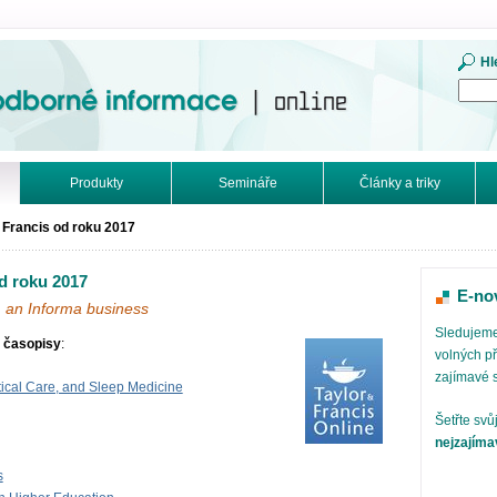
mace. Online.
Hl
Produkty
Semináře
Články a triky
 Francis od roku 2017
d roku 2017
E-no
, an Informa business
Sledujeme
 časopisy
:
volných př
zajímavé 
tical Care, and Sleep Medicine
Šetřte svů
nejzajíma
s