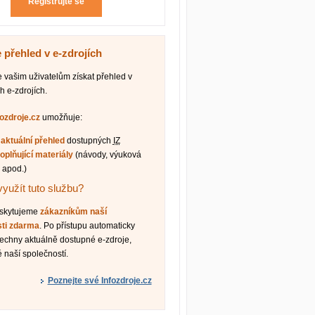
Registrujte se
 přehled v e-zdrojích
vašim uživatelům získat přehled v
h e-zdrojích.
fozdroje.cz
umožňuje:
t
aktuální přehled
dostupných
IZ
oplňující materiály
(návody, výuková
 apod.)
využít tuto službu?
oskytujeme
zákazníkům naší
sti zdarma
. Po přístupu automaticky
šechny aktuálně dostupné e-zdroje,
 naší společností.
Poznejte své Infozdroje.cz