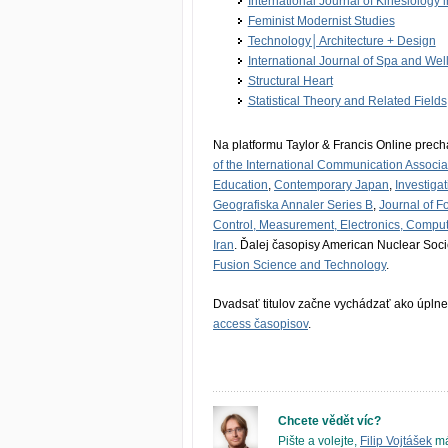
International Journal of Kinesiology 
Feminist Modernist Studies
Technology│Ar­chitecture + Design
International Journal of Spa and Wel
Structural Heart
Statistical Theory and Related Fields
Na platformu Taylor & Francis Online prech
of the International Communication Associa
Education
,
Contemporary Japan
,
Investiga
Geografiska Annaler Series B
,
Journal of F
Control, Measurement, Electronics, Comp
Iran
. Ďalej časopisy American Nuclear Soc
Fusion Science and Technology
.
Dvadsať titulov začne vychádzať ako úplne
access časopisov
.
Chcete vědět víc?
Pište a volejte,
Filip Vojtášek
má