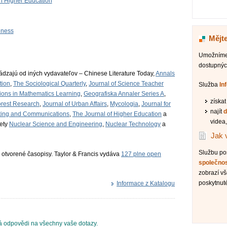
in Higher Education
lness
Mějte
Umožníme 
dostupnýc
ádzajú od iných vydavateľov – Chinese Literature Today,
Annals
tion
,
The Sociological Quarterly
,
Journal of Science Teacher
Služba
In
tions in Mathematics Learning
,
Geografiska Annaler Series A
,
získa
orest Research
,
Journal of Urban Affairs
,
Mycologia
,
Journal for
najít
d
uting and Communications
,
The Journal of Higher Education
a
videa,
iety
Nuclear Science and Engineering
,
Nuclear Technology
a
Jak 
Službu p
 otvorené časopisy. Taylor & Francis vydáva
127 plne open
společno
zobrazí v
poskytnuté
Informace z Katalogu
 odpovědi na všechny vaše dotazy.