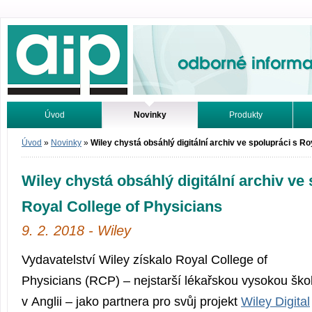
Odborné informace. Online.
Úvod
Novinky
Produkty
Vyhledávání
Tutoriály
Úvod
»
Novinky
»
Wiley chystá obsáhlý digitální archiv ve spolupráci s Ro
Wiley chystá obsáhlý digitální archiv ve 
Royal College of Physicians
9. 2. 2018 - Wiley
Vydavatelství Wiley získalo Royal College of
Physicians (RCP) – nejstarší lékařskou vysokou ško
v Anglii – jako partnera pro svůj projekt
Wiley Digital