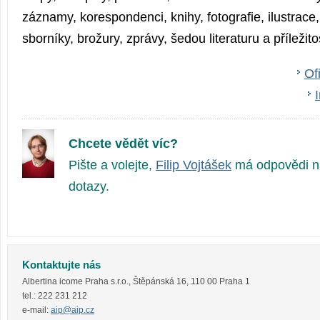
záznamy, korespondenci, knihy, fotografie, ilustrace
sborníky, brožury, zprávy, šedou literaturu a příležit
Of
Chcete vědět víc?
Pište a volejte,
Filip Vojtášek
má odpovědi n
dotazy.
Kontaktujte nás
Albertina icome Praha s.r.o.
,
Štěpánská 16
,
110 00
Praha 1
tel.:
222 231 212
e-mail:
aip@aip.cz