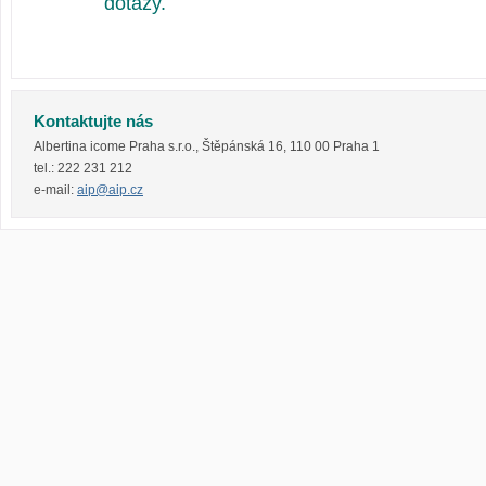
dotazy.
Kontaktujte nás
Albertina icome Praha s.r.o.
,
Štěpánská 16
,
110 00
Praha 1
tel.:
222 231 212
e-mail:
aip@aip.cz