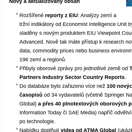
Nový a aktualizovaný obsah
Rozšířené
reporty z EIU
: Analýzy zemí a
tržní indikátory od Economist Intelligence Unit b
sladěny s novým produktem EIU Viewpoint Coun
Advanced. Nově tak máte přístup k research not
data, commodity prices nebo business environm
196 zemí a regionů.
Přibyly oborové zprávy pro jednotlivé země od
T
Partners Industry Sector Country Reports
.
Do databáze bylo zařazeno více než
100 nový
časopisů
od 34 vydavatelů (včetně Springer Na
Global)
a přes 40 plnotextových oborových p
Information Today či SAE Media) napříč odvětv
po technologie.
Nabídku doplňují
videa od ATMA Global
(ukázk