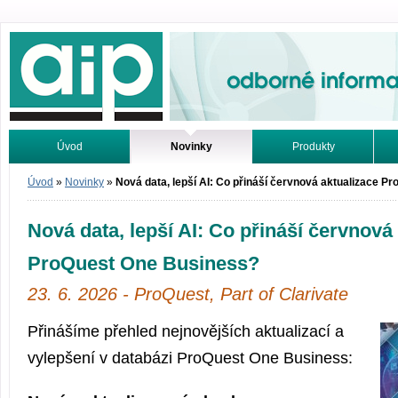
Odborné informace. Online.
Úvod
Novinky
Produkty
Vyhledávání
Tutoriály
Úvod
»
Novinky
»
Nová data, lepší AI: Co přináší červnová aktualizace 
Nová data, lepší AI: Co přináší červnová
ProQuest One Business?
23. 6. 2026 - ProQuest, Part of Clarivate
Přinášíme přehled nejnovějších aktualizací a
vylepšení v databázi ProQuest One Business: