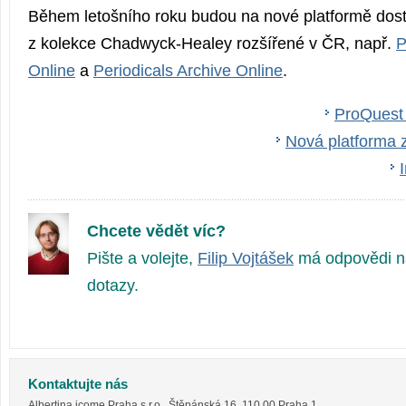
Během letošního roku budou na nové platformě dostu
z kolekce Chadwyck-Healey rozšířené v ČR, např.
P
Online
a
Periodicals Archive Online
.
ProQuest
Nová platforma 
Chcete vědět víc?
Pište a volejte,
Filip Vojtášek
má odpovědi n
dotazy.
Kontaktujte nás
Albertina icome Praha s.r.o.
,
Štěpánská 16
,
110 00
Praha 1