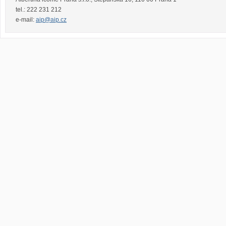
tel.:
222 231 212
e-mail:
aip@aip.cz