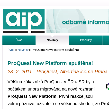
Odborné informace. Online.
Úvod
Novinky
Produkty
Vyhledávání
Tutoriály
Úvod
»
Novinky
»
ProQuest New Platform spuštěna!
ProQuest New Platform spuštěna!
28. 2. 2011 - ProQuest, Albertina icome Praha
Většina zákazníků ProQuest v ČR a SR byla
počátkem února migrována na nové rozhraní
ProQuest New Platform
. První reakce jsou
velmi příznivé, uživatelé se většinou shodují, že Pr