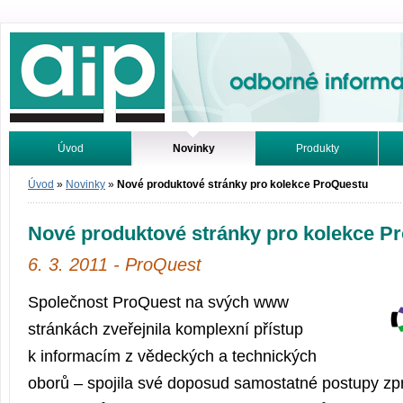
Odborné informace. Online.
Úvod
Novinky
Produkty
Vyhledávání
Tutoriály
Úvod
»
Novinky
»
Nové produktové stránky pro kolekce ProQuestu
Nové produktové stránky pro kolekce P
6. 3. 2011 - ProQuest
Společnost ProQuest na svých www
stránkách zveřejnila komplexní přístup
k informacím z vědeckých a technických
oborů – spojila své doposud samostatné postupy zp