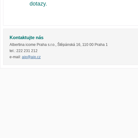
dotazy.
Kontaktujte nás
Albertina icome Praha s.r.o.
,
Štěpánská 16
,
110 00
Praha 1
tel.:
222 231 212
e-mail:
aip@aip.cz