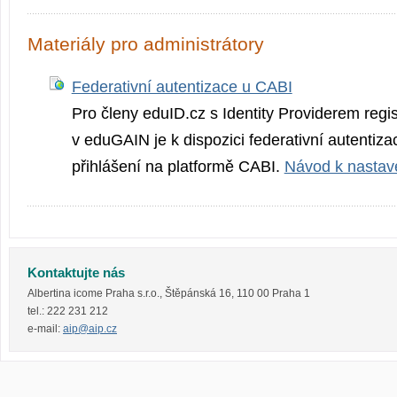
Materiály pro administrátory
Federativní autentizace u CABI
Pro členy eduID.cz s Identity Providerem reg
v eduGAIN je k dispozici federativní autentizac
přihlášení na platformě CABI.
Návod k nastav
Kontaktujte nás
Albertina icome Praha s.r.o.
,
Štěpánská 16
,
110 00
Praha 1
tel.:
222 231 212
e-mail:
aip@aip.cz