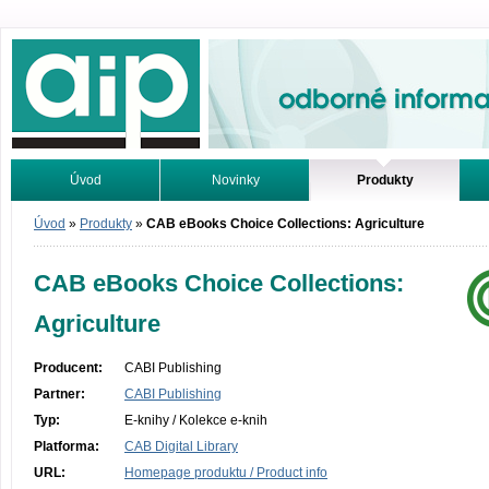
Odborné informace. Online.
Úvod
Novinky
Produkty
Vyhledávání
Tutoriály
Úvod
»
Produkty
»
CAB eBooks Choice Collections: Agriculture
CAB eBooks Choice Collections:
Agriculture
Producent:
CABI Publishing
Partner:
CABI Publishing
Typ:
E-knihy / Kolekce e-knih
Platforma:
CAB Digital Library
URL:
Homepage produktu / Product info