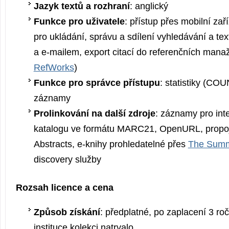
Jazyk textů a rozhraní
: anglický
Funkce pro uživatele
: přístup přes mobilní zař
pro ukládání, správu a sdílení vyhledávání a tex
a e-mailem, export citací do referenčních manaž
RefWorks
)
Funkce pro správce přístupu
: statistiky (C
záznamy
Prolinkování na další zdroje
: záznamy pro inte
katalogu ve formátu MARC21, OpenURL, propoj
Abstracts, e-knihy prohledatelné přes
The Sum
discovery služby
Rozsah licence a cena
Způsob získání
: předplatné, po zaplacení 3 ro
instituce kolekci natrvalo