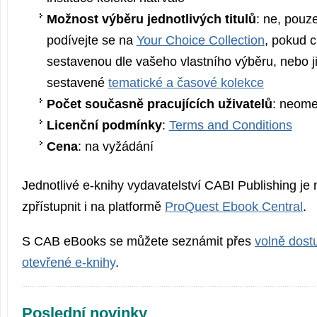
Možnost výběru jednotlivých titulů
: ne, pouz
podívejte se na
Your Choice Collection
, pokud c
sestavenou dle vašeho vlastního výběru, nebo 
sestavené
tematické a časové kolekce
Počet současně pracujících uživatelů
: neom
Licenční podmínky
:
Terms and Conditions
Cena
: na vyžádání
Jednotlivé e-knihy vydavatelství CABI Publishing je
zpřístupnit i na platformě
ProQuest Ebook Central
.
S CAB eBooks se můžete seznámit přes
volně dost
otevřené e-knihy
.
Poslední novinky