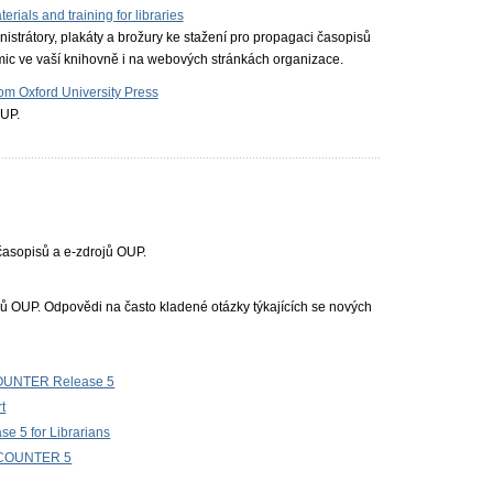
rials and training for libraries
nistrátory, plakáty a brožury ke stažení pro propagaci časopisů
mic ve vaší knihovně i na webových stránkách organizace.
om Oxford University Press
OUP.
í časopisů a e-zdrojů OUP.
ojů OUP. Odpovědi na často kladené otázky týkajících se nových
 COUNTER Release 5
t
se 5 for Librarians
e COUNTER 5