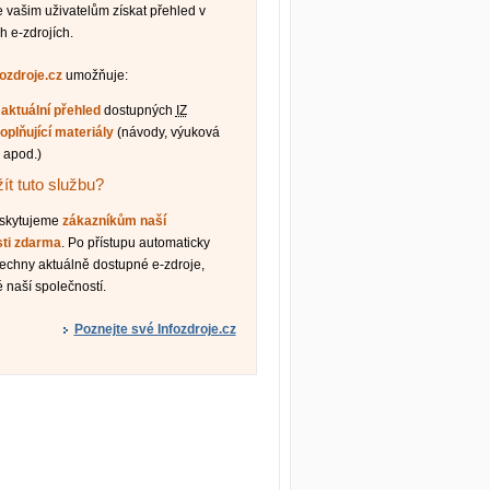
vašim uživatelům získat přehled v
h e-zdrojích.
fozdroje.cz
umožňuje:
t
aktuální přehled
dostupných
IZ
oplňující materiály
(návody, výuková
 apod.)
ít tuto službu?
oskytujeme
zákazníkům naší
sti zdarma
. Po přístupu automaticky
šechny aktuálně dostupné e-zdroje,
 naší společností.
Poznejte své Infozdroje.cz