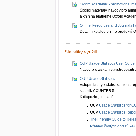
Oxford Academic - promotional mate
Školící materiály, návody pro admi
a knih na platformě Oxford Acade
Online Resources and Journals fr
Detailní katalog online produktů 
Statistiky využití
OUP Usage Statistics User Guide
Návod pro získání statistik využit
OUP Usage Statistics
Vstupní brány k statistikám e-zdr
statistik COUNTER 5.
K dispozici jsou také:
OUP
Usage Statistics for
OUP
Usage Statistics Repor
The Friendly Guide to Relea
Přehled častých dotazů k