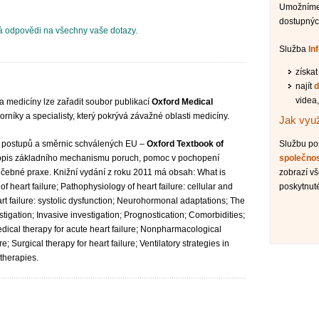
Umožníme 
dostupnýc
 odpovědi na všechny vaše dotazy.
Služba
In
získa
najít
d
videa,
a medicíny lze zařadit soubor publikací
Oxford Medical
níky a specialisty, který pokrývá závažné oblasti medicíny.
Jak využ
le postupů a směrnic schválených EU –
Oxford Textbook of
Službu p
 popis základního mechanismu poruch, pomoc v pochopení
společno
čebné praxe. Knižní vydání z roku 2011 má obsah: What is
zobrazí v
f heart failure; Pathophysiology of heart failure: cellular and
poskytnuté
t failure: systolic dysfunction; Neurohormonal adaptations; The
stigation; Invasive investigation; Prognostication; Comorbidities;
Medical therapy for acute heart failure; Nonpharmacological
 Surgical therapy for heart failure; Ventilatory strategies in
therapies.