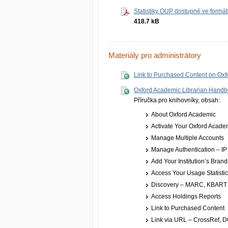
Statistiky OUP dostupné ve formá
418.7 kB
Materiály pro administrátory
Link to Purchased Content on Ox
Oxford Academic Librarian Hand
Příručka pro knihovníky, obsah:
About Oxford Academic
Activate Your Oxford Acade
Manage Multiple Accounts
Manage Authentication – IP
Add Your Institution’s Bran­
Access Your Usage Statisti
Discovery – MARC, KBART
Access Holdings Reports
Link to Purchased Content
Link via URL – CrossRef, 