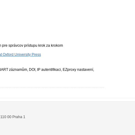
m pre správcov prístupu krok za krokom
t Oxford University Press
RT záznamům, DOI, IP autentifikaci, EZproxy nastavení,
,
110 00
Praha 1