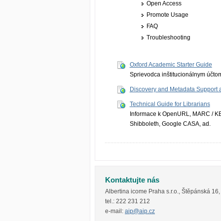
Open Access
Promote Usage
FAQ
Troubleshooting
Oxford Academic Starter Guide
Sprievodca inštitucionálnym účto
Discovery and Metadata Support a
Technical Guide for Librarians
Informace k OpenURL, MARC / KBA
Shibboleth, Google CASA, ad.
Kontaktujte nás
Albertina icome Praha s.r.o.
,
Štěpánská 16
tel.:
222 231 212
e-mail:
aip@aip.cz