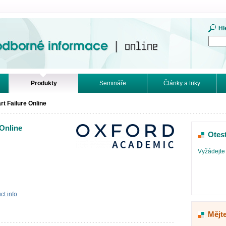
mace. Online.
Hl
Produkty
Semináře
Články a triky
rt Failure Online
 Online
Otes
Vyžádejte 
t info
Mějte