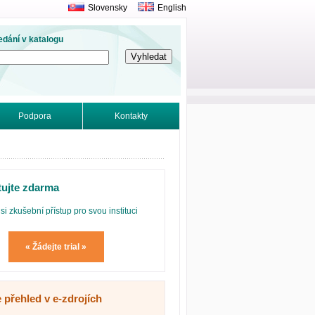
Slovensky
English
edání v katalogu
Podpora
Kontakty
tujte zdarma
si zkušební přístup pro svou instituci
« Žádejte trial »
 přehled v e-zdrojích