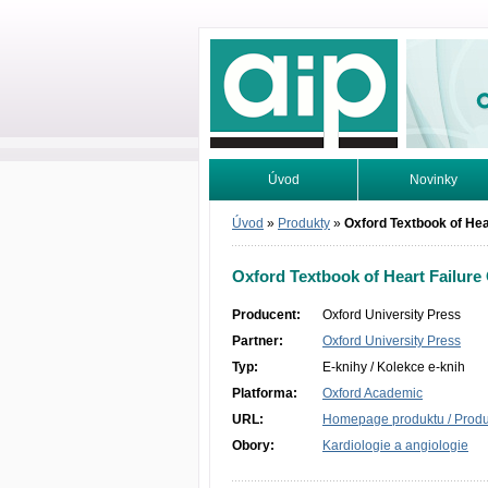
Odborné infor
Úvod
Novinky
Vyhledávání
Tutoriály
Úvod
»
Produkty
»
Oxford Textbook of Hea
Oxford Textbook of Heart Failure
Producent:
Oxford University Press
Partner:
Oxford University Press
Typ:
E-knihy / Kolekce e-knih
Platforma:
Oxford Academic
URL:
Homepage produktu / Produc
Obory:
Kardiologie a angiologie