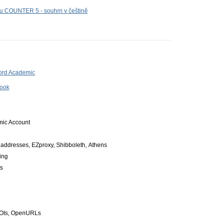
tu COUNTER 5 - souhrn v češtině
ford Academic
book
mic Account
 addresses, EZproxy, Shibboleth, Athens
ding
cs
DOIs, OpenURLs