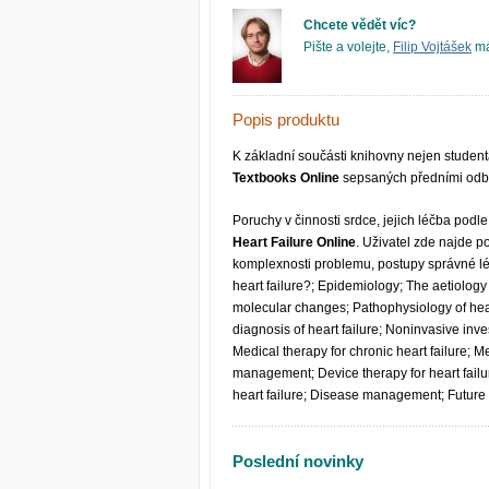
Chcete vědět víc?
Pište a volejte,
Filip Vojtášek
má
Popis produktu
K základní součásti knihovny nejen student
Textbooks Online
sepsaných předními odbor
Poruchy v činnosti srdce, jejich léčba pod
Heart Failure Online
. Uživatel zde najde
komplexnosti problemu, postupy správné lé
heart failure?; Epidemiology; The aetiology o
molecular changes; Pathophysiology of hear
diagnosis of heart failure; Noninvasive inve
Medical therapy for chronic heart failure; 
management; Device therapy for heart failure;
heart failure; Disease management; Future 
Poslední novinky