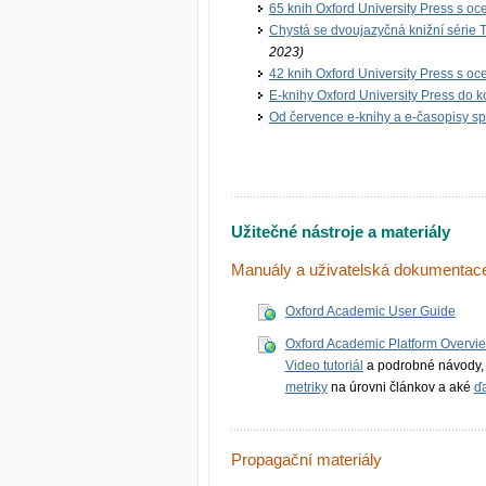
65 knih Oxford University Press s o
Chystá se dvoujazyčná knižní série T
2023)
42 knih Oxford University Press s o
E-knihy Oxford University Press do 
Od července e-knihy a e-časopisy s
Užitečné nástroje a materiály
Manuály a uživatelská dokumentac
Oxford Academic User Guide
Oxford Academic Platform Overvie
Video tutoriál
a podrobné návody,
metriky
na úrovni článkov a aké
ďa
Propagační materiály