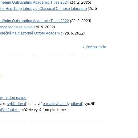
ceněním Outstanding Academic Titles 2024
(14. 2. 2025)
he Hsu-Tang Library of Classical Chinese Literature
(10. 8.
ceněním Outstanding Academic Titles 2022
(22. 3. 2023)
konce ledna se slevou
(8. 9. 2022)
polečně na platformě Oxford Academic
(28. 6. 2022)
Zobrazit vše
e
w - video návod
 ako
vyhľadávať
, nastaviť
e-mailové alerty
,
citovať
, využiť
lšie funkcie
môžete využiť na platforme.