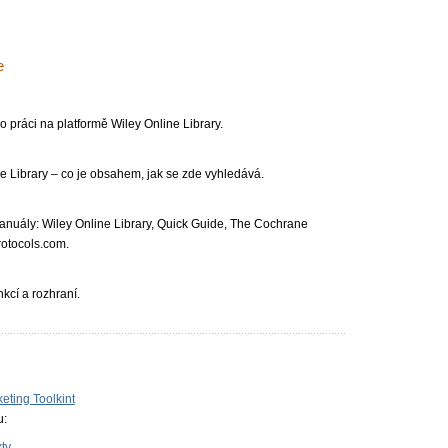
e
o práci na platformě Wiley Online Library.
ine Library – co je obsahem, jak se zde vyhledává.
anuály: Wiley Online Library, Quick Guide, The Cochrane
otocol­s.com.
kcí a rozhraní.
keting Toolkint
u:
ty