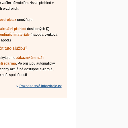
vašim uživatelům získat přehled v
h e-zdrojích.
fozdroje.cz
umožňuje:
t
aktuální přehled
dostupných
IZ
oplňující materiály
(návody, výuková
 apod.)
ít tuto službu?
oskytujeme
zákazníkům naší
sti zdarma
. Po přístupu automaticky
šechny aktuálně dostupné e-zdroje,
 naší společností.
Poznejte své Infozdroje.cz