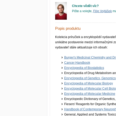
Chcete vědět víc?
Pište a volejte,
Filip Vojtášek
má
Popis produktu
Kolekcia príručiek a encyklopédií vydavat
unikátne postavenie medzi informačnými z
vydavateľ stále aktualizuje ich obsah:
Burger's Medicinal Chemistry and D
Cancer Handbook
Encyclopedia of Biostatistics
Encyclopedia of Drug Metabolism and
Encyclopedia of Genetics, Genomics,
Encyclopedia of Molecular Biology
Encyclopedia of Molecular Cell Biol
Encyclopedia of Molecular Medicine
Encyclopedic Dictionary of Genetics
Fiesers' Reagents for Organic Synthe
Handbook of Contemporary Neurop
General, Applied and Systems Toxic