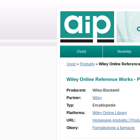
Odborné infor
Úvod
Novinky
Vyhledávání
Tutoriály
Úvod
»
Produkty
»
Wiley Online Referenc
Wiley Online Reference Works - 
Producent:
Wiley-Blackwell
Partner:
Wiley
Typ:
Encyklopedie
Platforma:
Wiley Online Library
URL:
Homepage produktu / Produc
Obory:
Farmakologie a farmacie