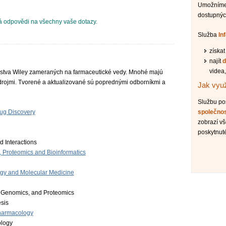
Umožníme 
dostupnýc
 odpovědi na všechny vaše dotazy.
Služba
In
získa
najít
d
videa,
eľstva Wiley zameraných na farmaceutické vedy. Mnohé majú
drojmi. Tvorené a aktualizované sú poprednými odborníkmi a
Jak využ
Službu p
rug Discovery
společno
zobrazí v
poskytnuté
 Interactions
 Proteomics and Bioinformatics
ogy and Molecular Medicine
, Genomics, and Proteomics
sis
harmacology
ology