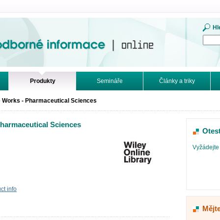
mace. Online.
Hl
Produkty
Semináře
Články a triky
e Works - Pharmaceutical Sciences
Pharmaceutical Sciences
Otes
Vyžádejte 
t info
Mějte