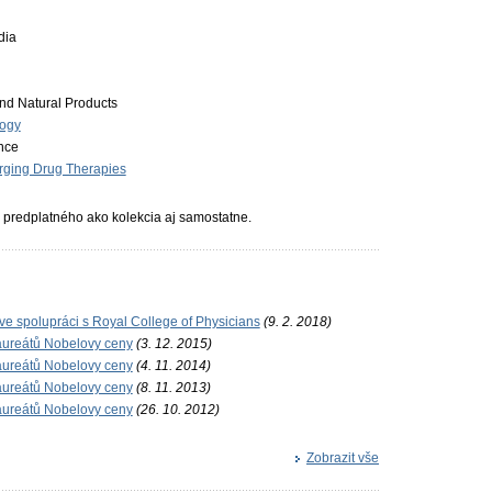
dia
and Natural Products
logy
nce
rging Drug Therapies
predplatného ako kolekcia aj samostatne.
 ve spolupráci s Royal College of Physicians
(9. 2. 2018)
laureátů Nobelovy ceny
(3. 12. 2015)
laureátů Nobelovy ceny
(4. 11. 2014)
laureátů Nobelovy ceny
(8. 11. 2013)
laureátů Nobelovy ceny
(26. 10. 2012)
Zobrazit vše