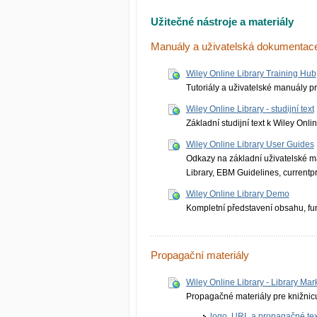
Užitečné nástroje a materiály
Manuály a uživatelská dokumentac
Wiley Online Library Training Hub
Tutoriály a uživatelské manuály pr
Wiley Online Library - studijní text
Základní studijní text k Wiley Onl
Wiley Online Library User Guides
Odkazy na základní uživatelské m
Library, EBM Guidelines, currentpr
Wiley Online Library Demo
Kompletní představení obsahu, fun
Propagační materiály
Wiley Online Library - Library Mar
Propagačné materiály pre knižnic
logo, URL a propagačné tex