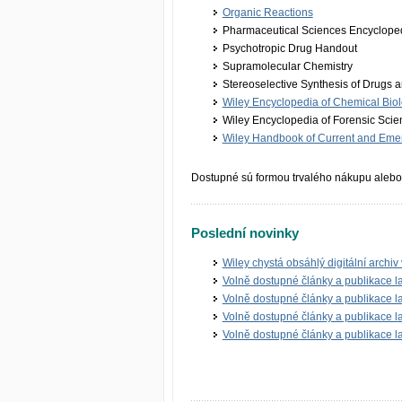
Organic Reactions
Pharmaceutical Sciences Encyclope
Psychotropic Drug Handout
Supramolecular Chemistry
Stereoselective Synthesis of Drugs 
Wiley Encyclopedia of Chemical Bio
Wiley Encyclopedia of Forensic Scie
Wiley Handbook of Current and Eme
Dostupné sú formou trvalého nákupu alebo 
Poslední novinky
Wiley chystá obsáhlý digitální archiv
Volně dostupné články a publikace 
Volně dostupné články a publikace 
Volně dostupné články a publikace 
Volně dostupné články a publikace 