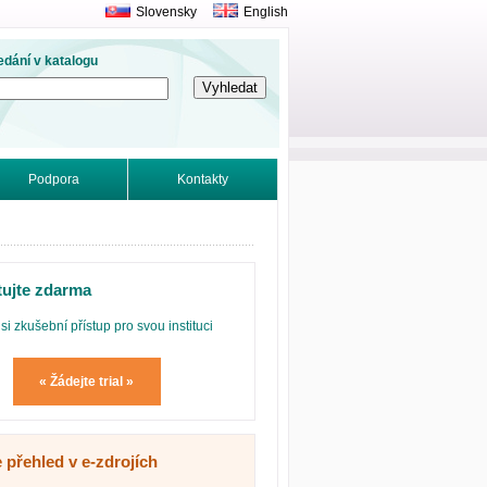
Slovensky
English
edání v katalogu
Podpora
Kontakty
tujte zdarma
si zkušební přístup pro svou instituci
« Žádejte trial »
 přehled v e-zdrojích