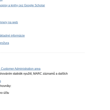
sopisy a knihy cez Google Scholar
bannery na web
ákladné informácie
brožura
he Customer Administration area
ahováním statistik využití, MARC záznamů a dalších
s
ihovníky:
ho účtu