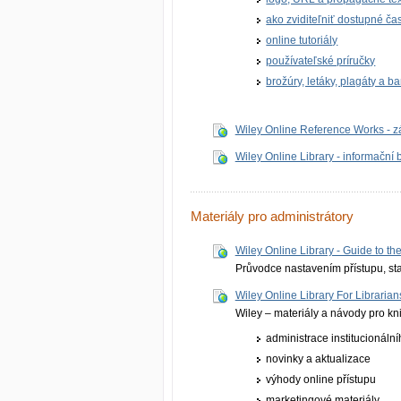
ako zviditeľniť dostupné ča
online tutoriály
používateľské príručky
brožúry, letáky, plagáty a 
Wiley Online Reference Works - z
Wiley Online Library - informační 
Materiály pro administrátory
Wiley Online Library - Guide to t
Průvodce nastavením přístupu, st
Wiley Online Library For Librarian
Wiley – materiály a návody pro kn
administrace institucionální
novinky a aktualizace
výhody online přístupu
marketingové materiály