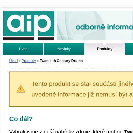
Odborné informace. Online.
Úvod
Novinky
Produkty
Vyhledávání
Tutoriály
Úvod
»
Produkty
»
Twentieth Century Drama
Tento produkt se stal součástí jiné
uvedené informace již nemusí být a
Co dál?
Vybrali jsme z naší nabídky zdroje, které mohou
Twe