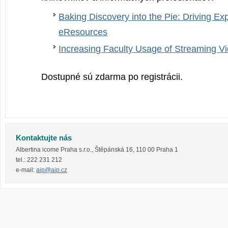
Baking Discovery into the Pie: Driving Exp
eResources
Increasing Faculty Usage of Streaming V
Dostupné sú zdarma po registrácii.
Kontaktujte nás
Albertina icome Praha s.r.o.
,
Štěpánská 16
,
110 00
Praha 1
tel.:
222 231 212
e-mail:
aip@aip.cz