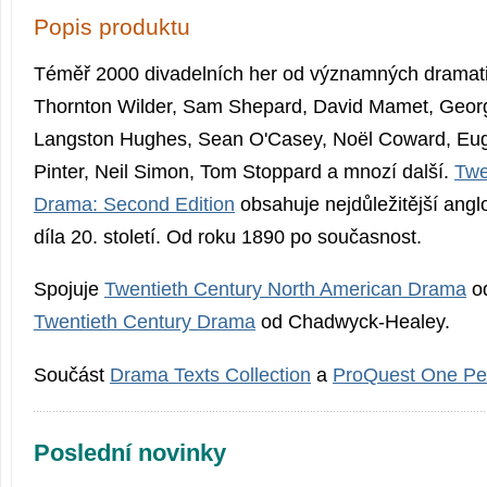
Popis produktu
Téměř 2000 divadelních her od významných dramatik
Thornton Wilder, Sam Shepard, David Mamet, Geor
Langston Hughes, Sean O'Casey, Noël Coward, Euge
Pinter, Neil Simon, Tom Stoppard a mnozí další.
Twe
Drama: Second Edition
obsahuje nejdůležitější angl
díla 20. století. Od roku 1890 po současnost.
Spojuje
Twentieth Century North American Drama
od
Twentieth Century Drama
od Chadwyck-Healey.
Součást
Drama Texts Collection
a
ProQuest One Per
Poslední novinky