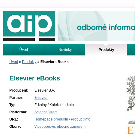
Odborné informace. Online.
Úvod
Novinky
Produkty
Vyhledávání
Tutoriály
Úvod
»
Produkty
»
Elsevier eBooks
Elsevier eBooks
Producent:
Elsevier B.V.
Partner:
Elsevier
Typ:
E-knihy / Kolekce e-knih
Platforma:
ScienceDirect
URL:
Homepage produktu / Product info
Obory:
Víceoborové, obecné zaměření