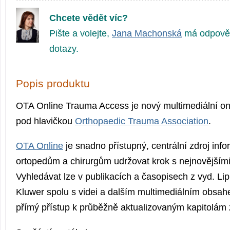
Chcete vědět víc?
Pište a volejte,
Jana Machonská
má odpověd
dotazy.
Popis produktu
OTA Online Trauma Access je nový multimediální on
pod hlavičkou
Orthopaedic Trauma Association
.
OTA Online
je snadno přístupný, centrální zdroj inf
ortopedům a chirurgům udržovat krok s nejnovějšími
Vyhledávat lze v publikacích a časopisech z vyd. Lip
Kluwer spolu s videi a dalším multimediálním obsah
přímý přístup k průběžně aktualizovaným kapitolám 