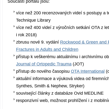
Součástí portálu jsou:
více než 200 recenzovaných videí s postupy a 
Technique Library
více než 400 videí z výročních setkání OTA z le
i rok 2018)
zbrusu nové 9. vydání
Rockwood & Green and R
Fractures in Adults and Children
přístup k veškerému aktuálnímu i archivnímu o
Journal of Ortopedic Trauma
(JOT)
přístup do nového časopisu
OTA International
(o
aktuální informace a výuková videa od firemníc
Synthes, Smith & Nephew, Stryker)
související články z databáze Ovid MEDLINE
responzivní web, možnost prohlížení i z mobilní