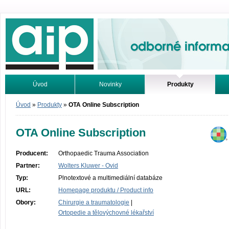
Odborné informace. Online.
Úvod
Novinky
Produkty
Vyhledávání
Tutoriály
Úvod
»
Produkty
»
OTA Online Subscription
OTA Online Subscription
Producent:
Orthopaedic Trauma Association
Partner:
Wolters Kluwer - Ovid
Typ:
Plnotextové a multimediální databáze
URL:
Homepage produktu / Product info
Obory:
Chirurgie a traumatologie
|
Ortopedie a tělovýchovné lékařství