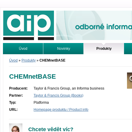
Odborné informace. Online.
Úvod
Novinky
Produkty
Vyhledávání
Tutoriály
Úvod
»
Produkty
»
CHEMnetBASE
CHEMnetBASE
Producent:
Taylor & Francis Group, an Informa business
Partner:
Taylor & Francis Group (Books)
Typ:
Platforma
URL:
Homepage produktu / Product info
Chcete vědět víc?