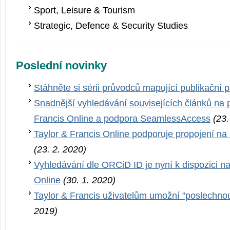
Sport, Leisure & Tourism
Strategic, Defence & Security Studies
Poslední novinky
Stáhněte si sérii průvodců mapující publikační 
Snadnější vyhledávání souvisejících článků na 
Francis Online a podpora SeamlessAccess
(23.
Taylor & Francis Online podporuje propojení na
(23. 2. 2020)
Vyhledávání dle ORCiD ID je nyní k dispozici na
Online
(30. 1. 2020)
Taylor & Francis uživatelům umožní "poslechnou
2019)