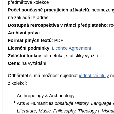
předmětové kolekce
Počet současně pracujících uživatelů
: neomezený,
na základě IP adres
Dostupná retrospektiva v rámci předplatného
: r
Archivní práva
:
Formát plných textů
: PDF
Licenční podmínky
:
Licence Agreement
Zvláštní funkce
: altmetrika, statistiky využití
Cena
: na vyžádání
Odběratel si má možnost objednat
jednotlivé tituly
ne
z kolekcí:
Anthropology & Archaeology
Arts & Humanities
obsahuje History, Language &
Literature, Music, Philosophy, Theology a Visua