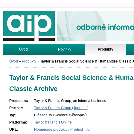
Odborné informace. Online.
Úvod
Novinky
Produkty
Vyhledávání
Tutoriály
Úvod
»
Produkty
»
Taylor & Francis Social Science & Humanities Classic 
Taylor & Francis Social Science & Huma
Classic Archive
Producent:
Taylor & Francis Group, an Informa business
Partner:
Taylor & Francis Group (Journals)
Typ:
E-časopisy / Kolekce e-časopisů
Platforma:
Taylor & Francis Online
URL:
Homepage produktu / Product info