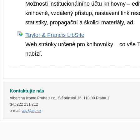
Možnosti institucionálního účtu knihovny – edi
knihovně, vzdálený přístup, nastavení link res
statistiky, propagační a školicí materiály, ad.
Taylor & Francis LibSite
Web stránky určené pro knihovníky – co vše T
nabízí.
Kontaktujte nás
Albertina icome Praha s.r.o.
,
Štěpánská 16
,
110 00
Praha 1
tel.:
222 231 212
e-mail:
aip@aip.cz