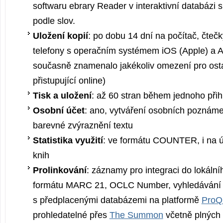
softwaru ebrary Reader v interaktivní databázi
podle slov.
Uložení kopií
: po dobu 14 dní na počítač, čtečky
telefony s operačním systémem iOS (Apple) a An
současně znamenalo jakékoliv omezení pro osta
přistupující online)
Tisk a uložení
: až 60 stran během jednoho přih
Osobní účet
: ano, vytváření osobních poznám
barevné zvýraznění textu
Statistika využití
: ve formátu COUNTER, i na úr
knih
Prolinkování
: záznamy pro integraci do lokální
formátu MARC 21, OCLC Number, vyhledávání
s předplacenými databázemi na platformě
ProQ
prohledatelné přes
The Summon
včetně plných 