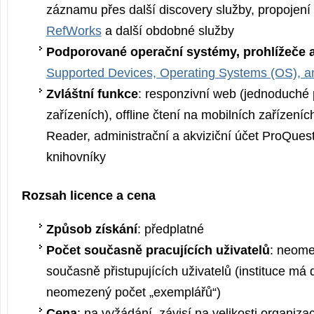
záznamu přes další discovery služby, propojení
RefWorks
a další obdobné služby
Podporované operační systémy, prohlížeče a
Supported Devices, Operating Systems (OS), 
Zvláštní funkce
: responzivní web (jednoduché 
zařízeních), offline čtení na mobilních zařízeníc
Reader, administrační a akviziční účet ProQuest
knihovníky
Rozsah licence a cena
Způsob získání
: předplatné
Počet současně pracujících uživatelů
: neome
současně přistupujících uživatelů (instituce má 
neomezený počet „exemplářů“)
Cena
: na vyžádání, závisí na velikosti organiza