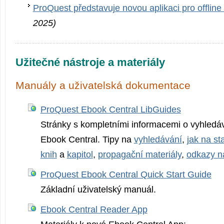
ProQuest představuje novou aplikaci pro offline 
2025)
Užitečné nástroje a materiály
Manuály a uživatelská dokumentace
ProQuest Ebook Central LibGuides
Stránky s kompletními informacemi o vyhledá
Ebook Central. Tipy na
vyhledávání
,
jak na st
knih
a
kapitol
,
propagační materiály
,
odkazy n
ProQuest Ebook Central Quick Start Guide
Základní uživatelský manuál.
Ebook Central Reader App