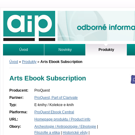
Odborné informace. Online.
Úvod
Novinky
Produkty
Vyhledávání
Tutoriály
Úvod
»
Produkty
»
Arts Ebook Subscription
Arts Ebook Subscription
Producent:
ProQuest
Partner:
ProQuest, Part of Clarivate
Typ:
E-knihy / Kolekce e-knih
Platforma:
ProQuest Ebook Central
URL:
Homepage produktu / Product info
Obory:
Archeologie / Antropologie / Etnologie
|
Filozofie a etika
|
Historické vědy
|