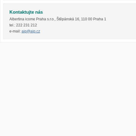
Kontaktujte nás
Albertina icome Praha s.r.o.
,
Štěpánská 16
,
110 00
Praha 1
tel.:
222 231 212
e-mail:
aip@aip.cz