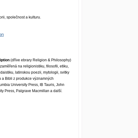
rii, společnost a kulturu.
on
iption
(dříve ebrary Religion & Philosophy)
měřená na religionistiku, filosofii, etiku,
udaistiku, latinskou poezii, mytologii, svitky
tu a Bibli z produkce významných
umbia University Press, IB Tauris, John
y Press, Palgrave Macmillan a další.