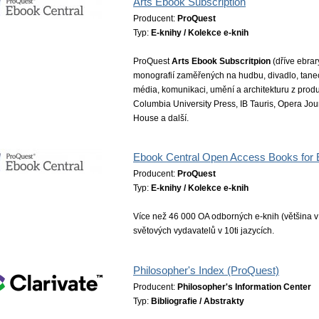
Arts Ebook Subscription
Producent:
ProQuest
Typ:
E-knihy / Kolekce e-knih
ProQuest
Arts Ebook Subscritpion
(dříve ebrar
monografií zaměřených na hudbu, divadlo, tanec, 
média, komunikaci, umění a architekturu z pro
Columbia University Press, IB Tauris, Opera Jo
House a další.
Ebook Central Open Access Books for
Producent:
ProQuest
Typ:
E-knihy / Kolekce e-knih
Více než 46 000 OA odborných e-knih (většina 
světových vydavatelů v 10ti jazycích.
Philosopher's Index (ProQuest)
Producent:
Philosopher's Information Center
Typ:
Bibliografie / Abstrakty