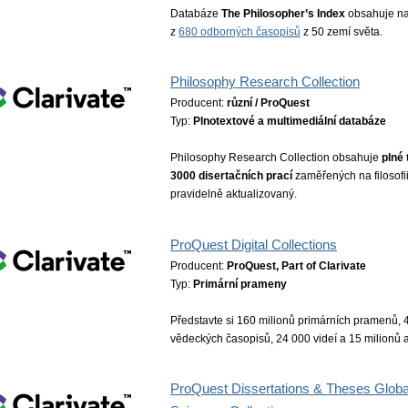
Databáze
The Philosopher’s In­dex
obsahuje na
z
680 odborných časopisů
z 50 zemí světa.
Philosophy Research Collection
Producent:
různí / ProQuest
Typ:
Plnotextové a multimediální databáze
Philosophy Research Collection obsahuje
plné 
3000 disertačních prací
zaměřených na filosofi
pravidelně aktualizovaný.
ProQuest Digital Collections
Producent:
ProQuest, Part of Clarivate
Typ:
Primární prameny
Představte si 160 milionů primárních pramenů, 
vědeckých časopisů, 24 000 videí a 15 milionů 
ProQuest Dissertations & Theses Globa