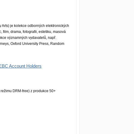
y Arts) je kolekce odborných elektronických
film, drama, fotografii, estetiku, masová
dukce významných vydavatelů, např.
urneys, Oxford University Press, Random
 EBC Account Holders
v režimu DRM-free) z produkce 50+