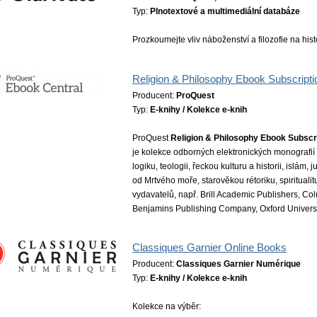
Typ:
Plnotextové a multimediální databáze
Prozkoumejte vliv náboženství a filozofie na histo
Religion & Philosophy Ebook Subscripti
Producent:
ProQuest
Typ:
E-knihy / Kolekce e-knih
ProQuest
Religion & Philosophy Ebook Subscr
je kolekce odborných elektronických monografií za
logiku, teologii, řeckou kulturu a historii, islám, j
od Mrtvého moře, starověkou rétoriku, spirituali
vydavatelů, např. Brill Academic Publishers, Col
Benjamins Publishing Company, Oxford Universit
Classiques Garnier Online Books
Producent:
Classiques Garnier Numérique
Typ:
E-knihy / Kolekce e-knih
Kolekce na výběr: