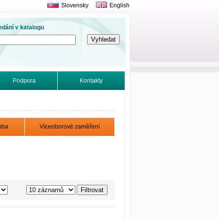
Slovensky
English
edání v katalogu
Podpora
Kontakty
oba
Víceoborové zaměření