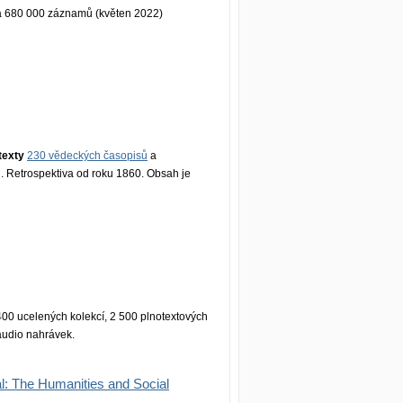
 680 000 záznamů (květen 2022)
texty
230 vědeckých časopisů
a
i. Retrospektiva od roku 1860. Obsah je
400 ucelených kolekcí, 2 500 plnotextových
audio nahrávek.
l: The Humanities and Social