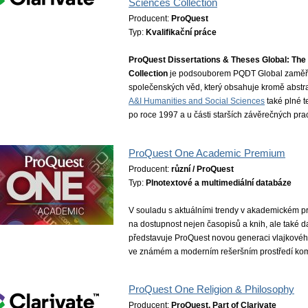
Sciences Collection
Producent:
ProQuest
Typ:
Kvalifikační práce
ProQuest Dissertations & Theses Global: The
Collection
je podsouborem PQDT Global zaměře
společenských věd, který obsahuje kromě abstr
A&I Humanities and Social Sciences
také plné t
po roce 1997 a u části starších závěrečných prac
ProQuest One Academic Premium
Producent:
různí / ProQuest
Typ:
Plnotextové a multimediální databáze
V souladu s aktuálními trendy v akademickém pro
na dostupnost nejen časopisů a knih, ale také d
představuje ProQuest novou generaci vlajkovéh
ve známém a moderním rešeršním prostředí komb
ProQuest One Religion & Philosophy
Producent:
ProQuest, Part of Clarivate