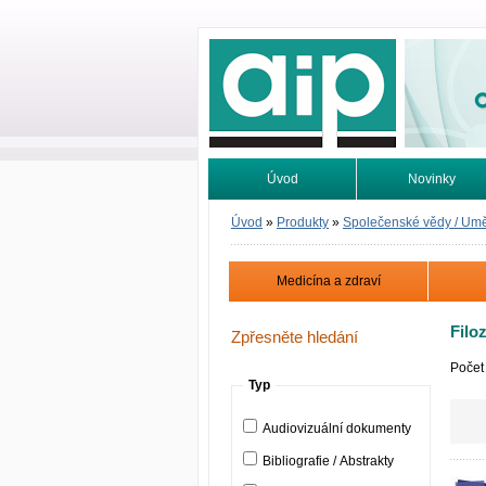
Odborné infor
Úvod
Novinky
Vyhledávání
Tutoriály
Úvod
»
Produkty
»
Společenské vědy / Um
Medicína a zdraví
Filoz
Zpřesněte hledání
Počet
Typ
Audiovizuální dokumenty
Bibliografie / Abstrakty