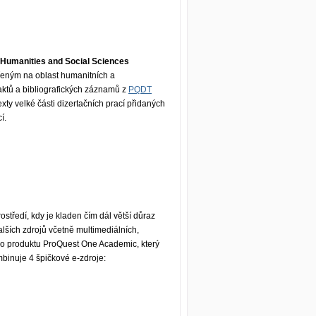
 Humanities and Social Sciences
ným na oblast humanitních a
aktů a bibliografických záznamů z
PQDT
exty velké části dizertačních prací přidaných
í.
středí, kdy je kladen čím dál větší důraz
alších zdrojů včetně multimediálních,
o produktu ProQuest One Academic, který
inuje 4 špičkové e-zdroje: