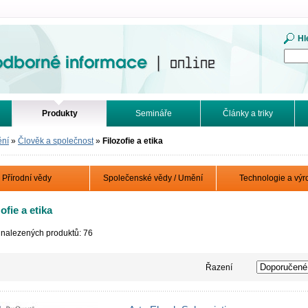
mace. Online.
Hl
Produkty
Semináře
Články a triky
ění
»
Člověk a společnost
»
Filozofie a etika
Přírodní vědy
Společenské vědy / Umění
Technologie a výr
ofie a etika
 nalezených produktů: 76
Řazení