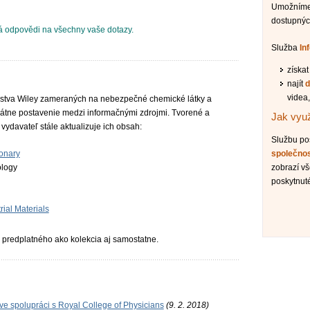
Umožníme 
dostupnýc
 odpovědi na všechny vaše dotazy.
Služba
In
získa
najít
d
videa,
eľstva Wiley zameraných na nebezpečné chemické látky a
tne postavenie medzi informačnými zdrojmi. Tvorené a
Jak využ
ydavateľ stále aktualizuje ich obsah:
Službu p
onary
společno
ology
zobrazí v
poskytnuté
rial Materials
predplatného ako kolekcia aj samostatne.
 ve spolupráci s Royal College of Physicians
(9. 2. 2018)