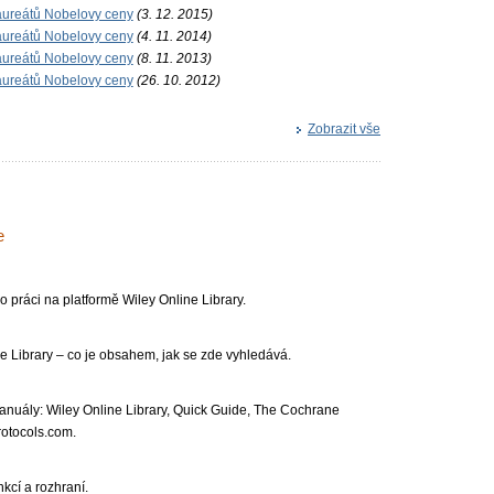
laureátů Nobelovy ceny
(3. 12. 2015)
laureátů Nobelovy ceny
(4. 11. 2014)
laureátů Nobelovy ceny
(8. 11. 2013)
laureátů Nobelovy ceny
(26. 10. 2012)
Zobrazit vše
e
o práci na platformě Wiley Online Library.
ine Library – co je obsahem, jak se zde vyhledává.
anuály: Wiley Online Library, Quick Guide, The Cochrane
otocol­s.com.
kcí a rozhraní.