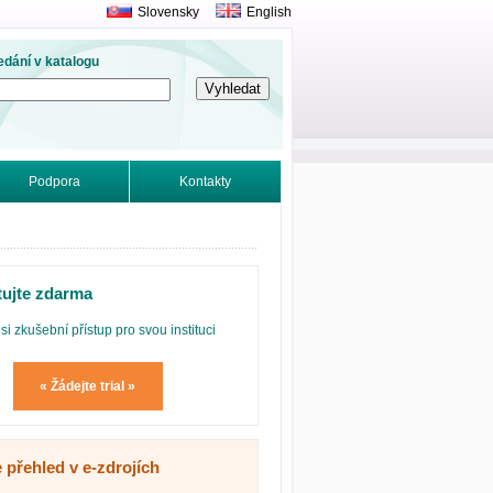
Slovensky
English
edání v katalogu
Podpora
Kontakty
tujte zdarma
si zkušební přístup pro svou instituci
« Žádejte trial »
 přehled v e-zdrojích