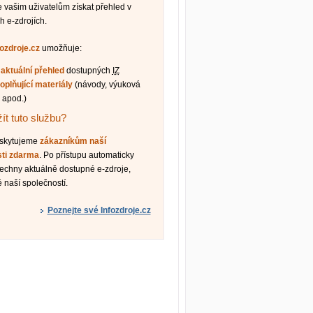
vašim uživatelům získat přehled v
h e-zdrojích.
fozdroje.cz
umožňuje:
t
aktuální přehled
dostupných
IZ
oplňující materiály
(návody, výuková
 apod.)
ít tuto službu?
oskytujeme
zákazníkům naší
sti zdarma
. Po přístupu automaticky
šechny aktuálně dostupné e-zdroje,
 naší společností.
Poznejte své Infozdroje.cz