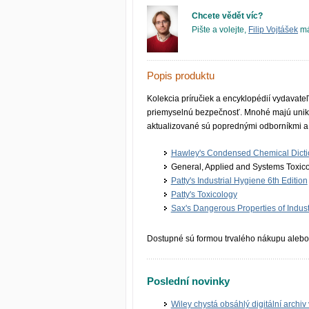
Chcete vědět víc?
Pište a volejte,
Filip Vojtášek
má
Popis produktu
Kolekcia príručiek a encyklopédií vydavat
priemyselnú bezpečnosť. Mnohé majú uniká
aktualizované sú poprednými odborníkmi a v
Hawley's Condensed Chemical Dicti
General, Applied and Systems Toxic
Patty's Industrial Hygiene 6th Edition
Patty's Toxico­logy
Sax's Dangerous Properties of Indust
Dostupné sú formou trvalého nákupu alebo 
Poslední novinky
Wiley chystá obsáhlý digitální archiv