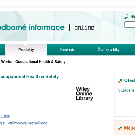
mace. Online.
Hl
Produkty
Semináře
Články a triky
 Works - Occupational Health & Safety
ccupational Health & Safety
Otes
Vyžádejte 
t info
ogie
|
Průmyslová bezpečnost
Mějte