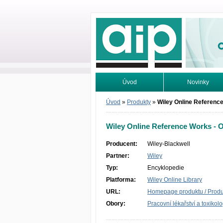
Odborné infor
Úvod
Novinky
Vyhledávání
Tutoriály
Úvod
»
Produkty
»
Wiley Online Reference
Wiley Online Reference Works - O
Producent:
Wiley-Blackwell
Partner:
Wiley
Typ:
Encyklopedie
Platforma:
Wiley Online Library
URL:
Homepage produktu / Produc
Obory:
Pracovní lékařství a toxikol