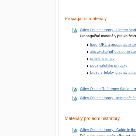
Propagační materiály
Wiley Online Library - Library Mar
Propagačné materiály pre knižnic
logo, URL a propagačné tex
ako zviditeľniť dostupné ča
online tutoriály
používateľské príručky
brožúry, letáky, plagáty a 
Wiley Online Reference Works - z
Wiley Online Library - informační 
Materiály pro administrátory
Wiley Online Library - Guide to t
Průvodce nastavením přístupu, st