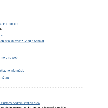
keting Toolkint
u:
ty
sopisy a knihy cez Google Scholar
bannery na web
ákladné informácie
brožura
he Customer Administration area
ahováním statistik využití, MARC záznamů a dalších