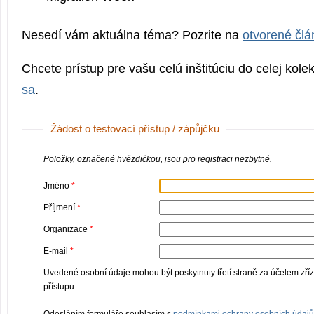
Nesedí vám aktuálna téma? Pozrite na
otvorené člá
Chcete prístup pre vašu celú inštitúciu do celej kole
sa
.
Žádost o testovací přístup / zápůjčku
Položky, označené hvězdičkou, jsou pro registraci nezbytné.
Jméno
Příjmení
Organizace
E-mail
Uvedené osobní údaje mohou být poskytnuty třetí straně za účelem zří
přístupu.
Odesláním formuláře souhlasím s
podmínkami ochrany osobních údajů