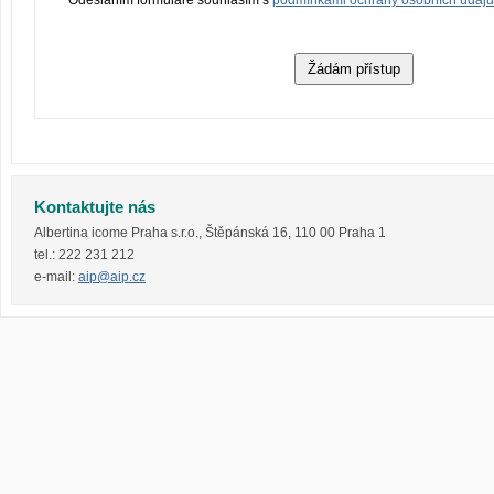
Kontaktujte nás
Albertina icome Praha s.r.o.
,
Štěpánská 16
,
110 00
Praha 1
tel.:
222 231 212
e-mail:
aip@aip.cz