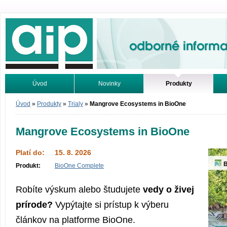
Odborné informace. Online.
Úvod
Novinky
Produkty
Vyhledávání
Tutoriály
Úvod
»
Produkty
»
Trialy
»
Mangrove Ecosystems in BioOne
Mangrove Ecosystems in BioOne
Platí do:
15. 8. 2026
Produkt:
BioOne Complete
Robíte výskum alebo študujete
vedy o živej
prírode?
Vypýtajte si prístup k výberu
článkov na platforme BioOne.