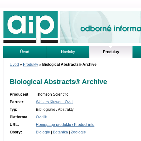
Odborné informace. Online.
Úvod
Novinky
Produkty
Vyhledávání
Tutoriály
Úvod
»
Produkty
»
Biological Abstracts® Archive
Biological Abstracts® Archive
Producent:
Thomson Scientific
Partner:
Wolters Kluwer - Ovid
Typ:
Bibliografie / Abstrakty
Platforma:
Ovid®
URL:
Homepage produktu / Product info
Obory:
Biologie
|
Botanika
|
Zoologie