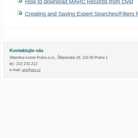
How to download MARC Records from Ovid
Creating and Saving Expert Searches/Filters 
Kontaktujte nás
Albertina icome Praha s.r.o.
,
Štěpánská 16
,
110 00
Praha 1
tel.:
222 231 212
e-mail:
aip@aip.cz