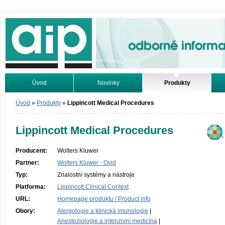
Odborné informace. Online.
Úvod
Novinky
Produkty
Vyhledávání
Tutoriály
Úvod
»
Produkty
»
Lippincott Medical Procedures
Lippincott Medical Procedures
Producent:
Wolters Kluwer
Partner:
Wolters Kluwer - Ovid
Typ:
Znalostní systémy a nástroje
Platforma:
Lippincott Clinical Context
URL:
Homepage produktu / Product info
Obory:
Alergologie a klinická imunologie
|
Anesteziologie a intenzivní medicína
|