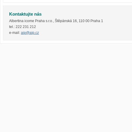
Kontaktujte nás
Albertina icome Praha s.r.o.
,
Štěpánská 16
,
110 00
Praha 1
tel.:
222 231 212
e-mail:
aip@aip.cz