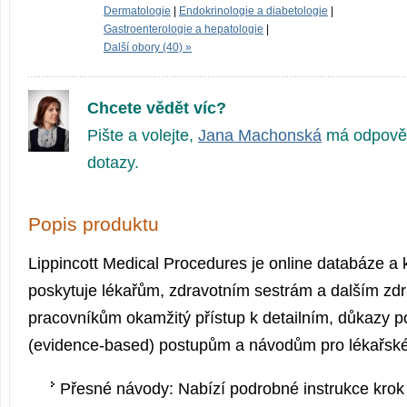
Dermatologie
|
Endokrinologie a diabetologie
|
Gastroenterologie a hepatologie
|
Další obory (40) »
Chcete vědět víc?
Pište a volejte,
Jana Machonská
má odpověd
dotazy.
Popis produktu
Lippincott Medical Procedures je online databáze a kl
poskytuje lékařům, zdravotním sestrám a dalším zd
pracovníkům okamžitý přístup k detailním, důkazy 
(evidence-based) postupům a návodům pro lékařské
Přesné návody: Nabízí podrobné instrukce krok