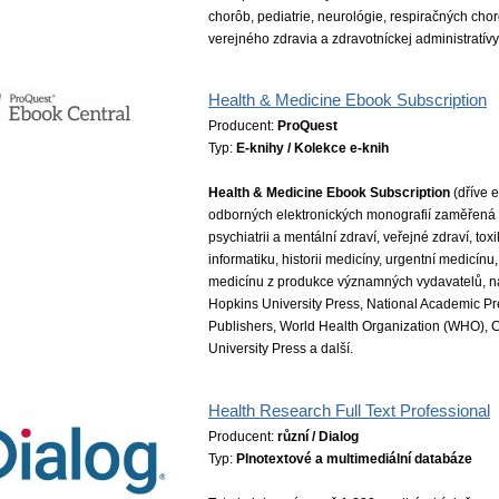
chorôb, pediatrie, neurológie, respiračných cho
verejného zdravia a zdravotníckej administratívy
Health & Medicine Ebook Subscription
Producent:
ProQuest
Typ:
E-knihy / Kolekce e-knih
Health & Medicine Ebook Subscription
(dříve 
odborných elektronických monografií zaměřená n
psychiatrii a mentální zdraví, veřejné zdraví, to
informatiku, historii medicíny, urgentní medicínu,
medicínu z produkce významných vydavatelů, na
Hopkins University Press, National Academic P
Publishers, World Health Organization (WHO), C
University Press a další.
Health Research Full Text Professional
Producent:
různí / Dialog
Typ:
Plnotextové a multimediální databáze