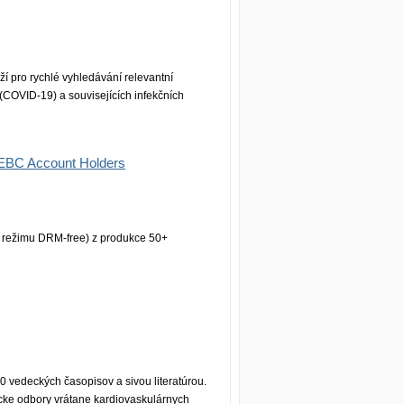
 pro rychlé vyhledávání relevantní
 (COVID-19) a souvisejících infekčních
 EBC Account Holders
v režimu DRM-free) z produkce 50+
 vedeckých časopisov a sivou literatúrou.
ícke odbory vrátane kardiovaskulárnych