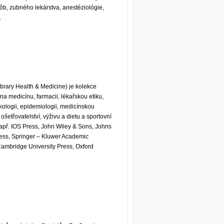
rôb, zubného lekárstva, anestéziológie,
.
ebrary Health & Medicine) je kolekce
a medicínu, farmacii, lékařskou etiku,
xikologii, epidemiologii, medicínskou
 ošetřovatelství, výživu a dietu a sportovní
př. IOS Press, John Wiley & Sons, Johns
ress, Springer – Kluwer Academic
ambridge University Press, Oxford