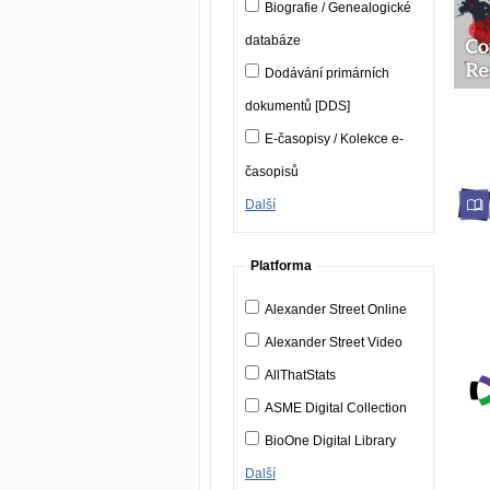
Biografie / Genealogické
databáze
Dodávání primárních
dokumentů [DDS]
E-časopisy / Kolekce e-
časopisů
Další
Platforma
Alexander Street Online
Alexander Street Video
AllThatStats
ASME Digital Collection
BioOne Digital Library
Další