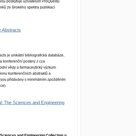
pisů poskytuje uživatelům ProQuestu
ánků ze širokého spektra publikací
e Abstracts
cts je unikátní bibliografická databáze,
 a konferenční postery z cca
odní vědy a farmaceutický výzkum.
lionu konferenčních abstraktů a
 jsou přidávány s minimálním zpožděním
ce).
l: The Sciences and Engineering
 Sciences and Engineering Collection
je