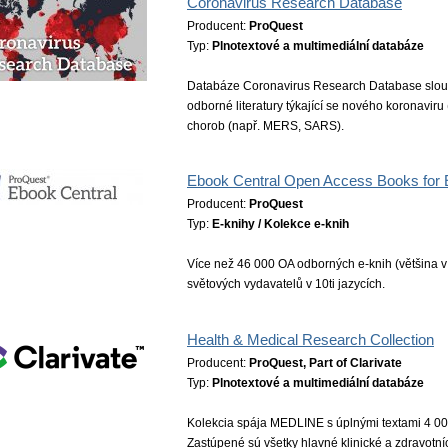
Coronavirus Research Database
Producent:
ProQuest
Typ:
Plnotextové a multimediální databáze
Databáze Coronavirus Research Database slouží
odborné literatury týkající se nového koronaviru
chorob (např. MERS, SARS).
Ebook Central Open Access Books for
Producent:
ProQuest
Typ:
E-knihy / Kolekce e-knih
Více než 46 000 OA odborných e-knih (většina 
světových vydavatelů v 10ti jazycích.
Health & Medical Research Collection
Producent:
ProQuest, Part of Clarivate
Typ:
Plnotextové a multimediální databáze
Kolekcia spája MEDLINE s úplnými textami 4 000
Zastúpené sú všetky hlavné klinické a zdravotn