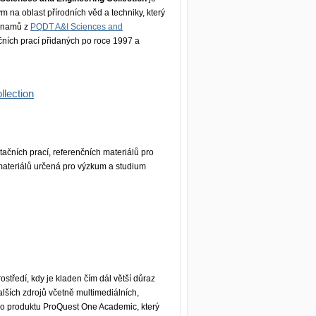
a oblast přírodních věd a techniky, který
áznamů z
PQDT A&I Sciences and
ačních prací přidaných po roce 1997 a
lection
ačních prací, referenčních materiálů pro
h materiálů určená pro výzkum a studium
středí, kdy je kladen čím dál větší důraz
alších zdrojů včetně multimediálních,
o produktu ProQuest One Academic, který