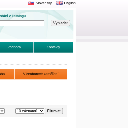
Slovensky
English
edání v katalogu
Podpora
Kontakty
oba
Víceoborové zaměření