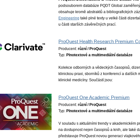
podsouborem databáze PQDT Global zaměřeným n
obsahuje kromě abstraktů a bibliografických z
Engineering
také plné texty u velké části dizert
u části starších závěrečných prací.
ProQuest Health Research Premium Col
Producent:
různí / ProQuest
Typ:
Plnotextové a multimediální databáze
Kolekce odborných a vědeckých časopisů, dizert
klinickou praxi, sborníků z konferencí a dalšíc
klinické medicíny. Součástí jsou:
ProQuest One Academic Premium
Producent:
různí / ProQuest
Typ:
Plnotextové a multimediální databáze
V souladu s aktuálními trendy v akademickém pro
na dostupnost nejen časopisů a knih, ale také d
představuje ProQuest novou generaci vlajkovéh