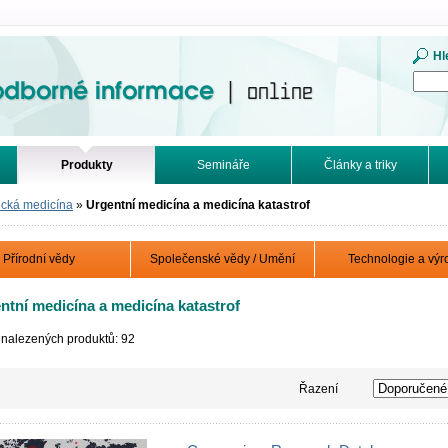
mace. Online.
Hl
Produkty
Semináře
Články a triky
ická medicína
»
Urgentní medicína a medicína katastrof
Přírodní vědy
Společenské vědy / Umění
Technologie a výr
ntní medicína a medicína katastrof
 nalezených produktů: 92
Řazení