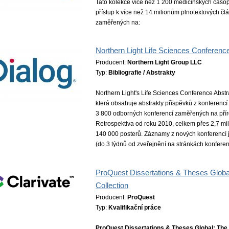
Tato kolekce více než 1 200 medicínských časo
přístup k více než 14 milionům plnotextových čl
zaměřených na:
Northern Light Life Sciences Conferenc
Producent:
Northern Light Group LLC
Typ:
Bibliografie / Abstrakty
Northern Light's Life Sciences Conference Abstra
která obsahuje abstrakty příspěvků z konferencí
3 800 odborných konferencí zaměřených na přír
Retrospektiva od roku 2010, celkem přes 2,7 mi
140 000 posterů. Záznamy z nových konferencí
(do 3 týdnů od zveřejnění na stránkách konferen
ProQuest Dissertations & Theses Globa
Collection
Producent:
ProQuest
Typ:
Kvalifikační práce
ProQuest Dissertations & Theses Global: The