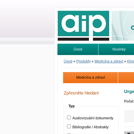
Odborné infor
Úvod
Novinky
Vyhledávání
Tutoriály
Úvod
»
Produkty
»
Medicína a zdraví
»
Klin
Medicína a zdraví
Urge
Zpřesněte hledání
Počet
Typ
Audiovizuální dokumenty
Bibliografie / Abstrakty