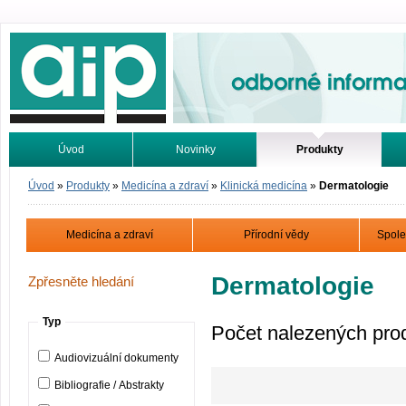
Odborné informace. Online.
Úvod
Novinky
Produkty
Vyhledávání
Tutoriály
Úvod
»
Produkty
»
Medicína a zdraví
»
Klinická medicína
»
Dermatologie
Medicína a zdraví
Přírodní vědy
Spole
Dermatologie
Zpřesněte hledání
Typ
Počet nalezených pro
Audiovizuální dokumenty
Bibliografie / Abstrakty