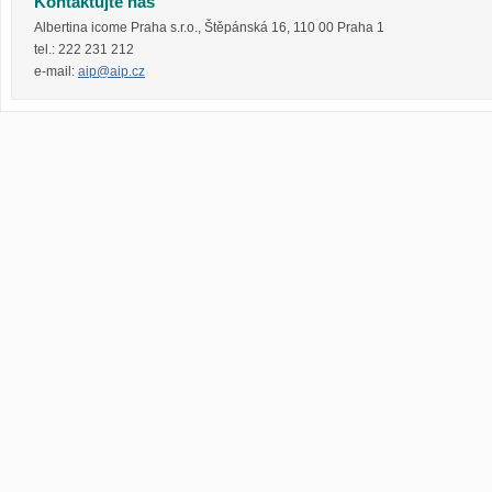
Kontaktujte nás
Albertina icome Praha s.r.o.
,
Štěpánská 16
,
110 00
Praha 1
tel.:
222 231 212
e-mail:
aip@aip.cz