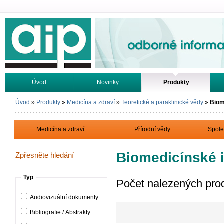
Odborné informace. Online.
Úvod
Novinky
Produkty
Vyhledávání
Tutoriály
Úvod
»
Produkty
»
Medicína a zdraví
»
Teoretické a paraklinické vědy
»
Biom
Medicína a zdraví
Přírodní vědy
Spole
Biomedicínské i
Zpřesněte hledání
Typ
Počet nalezených pro
Audiovizuální dokumenty
Bibliografie / Abstrakty