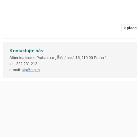
« předc
Kontaktujte nás
Albertina icome Praha s.r.o.
,
Štěpánská 16
,
110 00
Praha 1
tel.:
222 231 212
e-mail:
aip@aip.cz