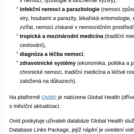
v nemoci, fyziologie a biochemie výživy),
infekční nemoci a parazitologie
(nemoci způso
viry, houbami a parazity, lékařská entomologie
zvířat, nemoci získané v nemocničním prostředí
tropická a mezinárodní medicína
(tradiční me
cestování),
diagnóza a léčba nemocí
,
zdravotnické systémy
(ekonomika, politika a p
chronické nemoci, tradiční medicína a léčivé ros
založená na důkazech).
Na platformě
Ovid®
je nabízena Global Health (dří
s měsíční aktualizací.
Ovid poskytuje uživateli databáze Global Health slu
Database Links Package, jejíž náplní je uvedení vol