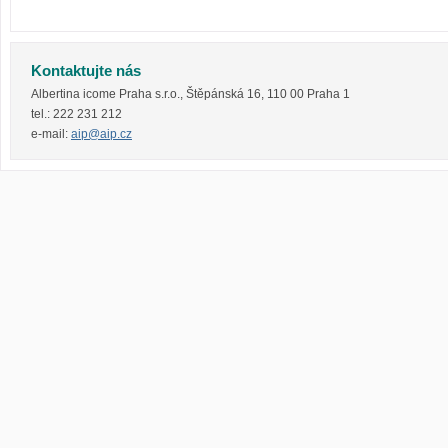
Kontaktujte nás
Albertina icome Praha s.r.o.
,
Štěpánská 16
,
110 00
Praha 1
tel.:
222 231 212
e-mail:
aip@aip.cz