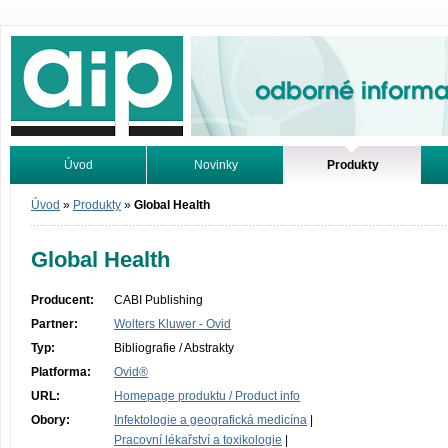
Odborné informace. Online.
Úvod
Novinky
Produkty
Vyhledávání
Tutoriály
Úvod
»
Produkty
»
Global Health
Global Health
Producent:
CABI Publishing
Partner:
Wolters Kluwer - Ovid
Typ:
Bibliografie / Abstrakty
Platforma:
Ovid®
URL:
Homepage produktu / Product info
Obory:
Infektologie a geografická medicína
|
Pracovní lékařství a toxikologie
|