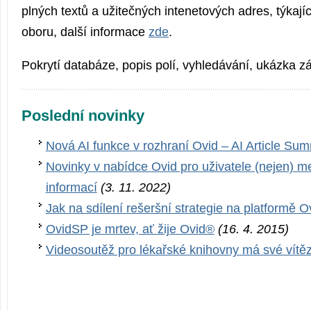
plných textů a užitečných intenetových adres, týkaj
oboru, další informace
zde
.
Pokrytí databáze, popis polí, vyhledávání, ukázka 
Poslední novinky
Nová AI funkce v rozhraní Ovid – AI Article Su
Novinky v nabídce Ovid pro uživatele (nejen) m
informací
(3. 11. 2022)
Jak na sdílení rešeršní strategie na platformě O
OvidSP je mrtev, ať žije Ovid®
(16. 4. 2015)
Videosoutěž pro lékařské knihovny má své vítě