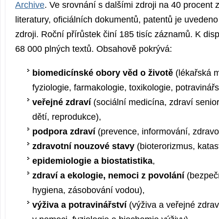
Archive
. Ve srovnání s dalšími zdroji na 40 procen
literatury, oficiálních dokumentů, patentů je uvedeno
zdroji. Roční přírůstek činí 185 tisíc záznamů. K disp
68 000 plných textů. Obsahově pokrývá:
biomedicínské obory věd o životě
(lékařská m
fyziologie, farmakologie, toxikologie, potravinářst
veřejné zdraví
(sociální medicína, zdraví senio
dětí, reprodukce),
podpora zdraví
(prevence, informování, zdravo
zdravotní nouzové stavy
(bioterorizmus, katast
epidemiologie a biostatistika
,
zdraví a ekologie, nemoci z povolání
(bezpečn
hygiena, zásobování vodou),
výživa a potravinářství
(výživa a veřejné zdrav