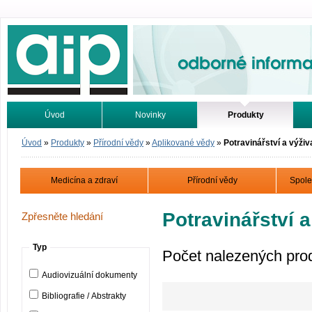
Odborné informace. Online.
Úvod
Novinky
Produkty
Vyhledávání
Tutoriály
Úvod
»
Produkty
»
Přírodní vědy
»
Aplikované vědy
»
Potravinářství a výživ
Medicína a zdraví
Přírodní vědy
Spole
Potravinářství a
Zpřesněte hledání
Typ
Počet nalezených pro
Audiovizuální dokumenty
Bibliografie / Abstrakty