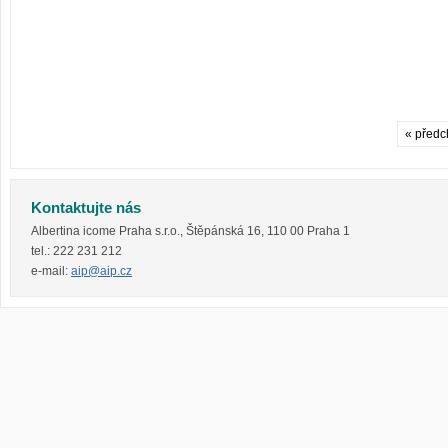
« předc
Kontaktujte nás
Albertina icome Praha s.r.o.
,
Štěpánská 16
,
110 00
Praha 1
tel.:
222 231 212
e-mail:
aip@aip.cz