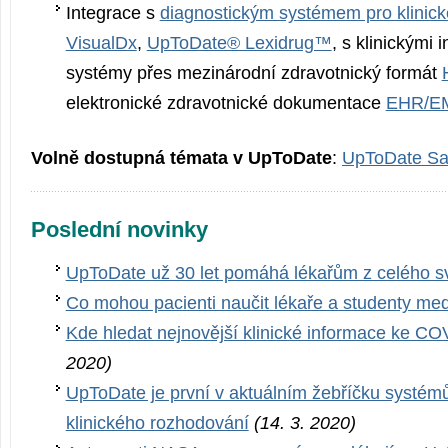
Integrace s
diagnostickým systémem pro klinic
VisualDx
,
UpToDate® Lexidrug™
, s klinickými 
systémy přes mezinárodní zdravotnický formát
elektronické zdravotnické dokumentace
EHR/E
Volně dostupná témata v UpToDate
:
UpToDate Sa
Poslední novinky
UpToDate už 30 let pomáhá lékařům z celého s
Co mohou pacienti naučit lékaře a studenty med
Kde hledat nejnovější klinické informace ke C
2020)
UpToDate je první v aktuálním žebříčku systém
klinického rozhodování
(14. 3. 2020)