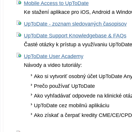
Mobile Access to UpToDate
Ke stažení aplikace pro iOS, Android a Wind
UpToDate - zoznam sledovaných časopisov
UpToDate Support Knowledgebase & FAQs
Časté otázky k prístup a využívaniu UpToDat
UpToDate User Academy
Návody a video tutoriály:
Ako si vytvoriť osobný účet UpToDate A
Prečo používať UpToDate
Ako vyhľadávať odpovede na klinické otá
UpToDate cez mobilnú aplikáciu
Ako získať a čerpať kredity CME/CE/CP