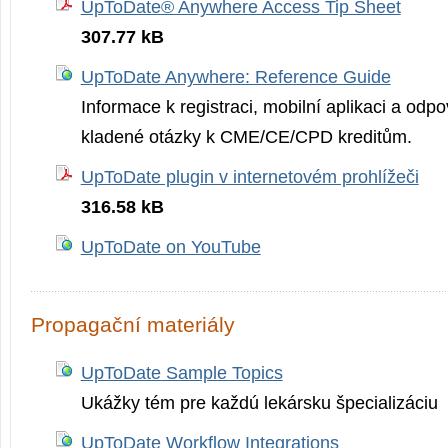
UpToDate® Anywhere Access Tip Sheet
307.77 kB
UpToDate Anywhere: Reference Guide
Informace k registraci, mobilní aplikaci a odp
kladené otázky k CME/CE/CPD kreditům.
UpToDate plugin v internetovém prohlížeči
316.58 kB
UpToDate on YouTube
Propagační materiály
UpToDate Sample Topics
Ukážky tém pre každú lekársku špecializáciu
UpToDate Workflow Integrations