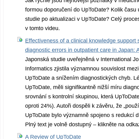
Jak rychle jsou nejnovější poznatky v medic
formou doporučení do UpToDate? Kolik času 
studie po aktualizaci v UpToDate? Celý proce
v tomto videu.
Effectiveness of a clinical knowledge support 
diagnostic errors in outpatient care in Japan: 
Japonská studie uveřejněná v International Jo
Informatics zjistila významnou souvislost mez
UpToDate a snížením diagnostických chyb. Léka
UpToDate, měli signifikantně nižší míru diagn
srovnání s kontrolní skupinou, která UpToDat
oproti 24%). Autoři dospěli k závěru, že „použ
UpToDate bylo významně spojeno s redukcí di
Plný text je volně dostupný – klikněte na odka
A Review of UpToDate