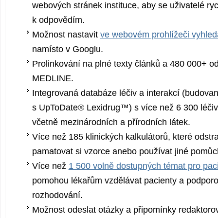
webových stránek instituce, aby se uživatelé rych
k odpovědím.
Možnost nastavit
ve webovém prohlížeči vyhle
namísto v Googlu.
Prolinkování na plné texty článků a 480 000+ o
MEDLINE.
Integrovaná databáze léčiv a interakcí (budovan
s UpToDate® Lexidrug™) s více než 6 300 léčivy
včetně mezinárodních a přírodních látek.
Více než 185 klinických kalkulátorů, které odstr
pamatovat si vzorce anebo používat jiné pomůc
Více než
1 500 volně dostupných témat pro pac
pomohou lékařům vzdělávat pacienty a podporo
rozhodování.
Možnost odeslat otázky a připomínky redaktoro