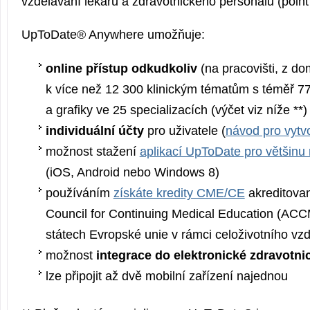
vzdělávání lékařů a zdravotnického personálu (point 
UpToDate® Anywhere umožňuje:
online přístup odkudkoliv
(na pracovišti, z d
k více než 12 300 klinickým tématům s téměř 77
a grafiky ve 25 specializacích (výčet viz níže **)
individuální účty
pro uživatele (
návod pro vytv
možnost stažení
aplikací UpToDate pro většinu 
(iOS, Android nebo Windows 8)
používáním
získáte kredity CME/CE
akreditovan
Council for Continuing Medical Education (AC
státech Evropské unie v rámci celoživotního vzd
možnost
integrace do elektronické zdravotn
lze připojit až dvě mobilní zařízení najednou