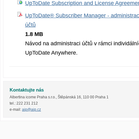
UpToDate Subscription and License Agreeme
UpToDate® Subscriber Manager - administrace
účtů
1.8 MB
Návod na administraci účtů v rámci individáln
UpToDate Anywhere.
Kontaktujte nás
Albertina icome Praha s.r.o.
,
Štěpánská 16
,
110 00
Praha 1
tel.:
222 231 212
e-mail:
aip@aip.cz