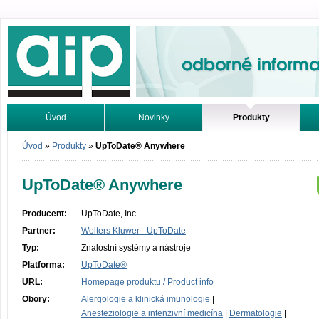
Odborné informace. Online.
Úvod
Novinky
Produkty
Vyhledávání
Tutoriály
Úvod
»
Produkty
»
UpToDate® Anywhere
UpToDate® Anywhere
Producent:
UpToDate, Inc.
Partner:
Wolters Kluwer - UpToDate
Typ:
Znalostní systémy a nástroje
Platforma:
UpToDate®
URL:
Homepage produktu / Product info
Obory:
Alergologie a klinická imunologie
|
Anesteziologie a intenzivní medicína
|
Dermatologie
|