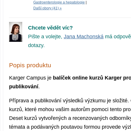
Gastroenterologie a hepatologie
|
Další obory (41) »
Chcete vědět víc?
Pište a volejte,
Jana Machonská
má odpověd
dotazy.
Popis produktu
Karger Campus je
balíček online kurzů Karger pr
publikování
.
Příprava a publikování výsledků výzkumu je složité
kurzů, které mohou vašim autorům pomoci tento pro
Deset kurzů vytvořených a recenzovaných odborníky
témata a podávaných poutavou formou provede vý