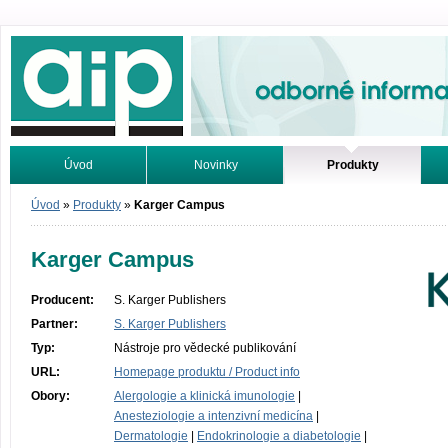
Odborné informace. Online.
Úvod
Novinky
Produkty
Vyhledávání
Tutoriály
Úvod
»
Produkty
»
Karger Campus
Karger Campus
Producent:
S. Karger Publishers
Partner:
S. Karger Publishers
Typ:
Nástroje pro vědecké publikování
URL:
Homepage produktu / Product info
Obory:
Alergologie a klinická imunologie
|
Anesteziologie a intenzivní medicína
|
Dermatologie
|
Endokrinologie a diabetologie
|