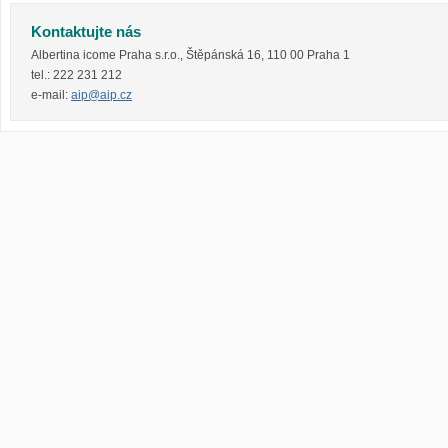
Kontaktujte nás
Albertina icome Praha s.r.o.
,
Štěpánská 16
,
110 00
Praha 1
tel.:
222 231 212
e-mail:
aip@aip.cz