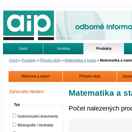
Odborné informace. Online.
Úvod
Novinky
Produkty
Vyhledávání
Tutoriály
Úvod
»
Produkty
»
Přírodní vědy
»
Matematika a fyzika
»
Matematika a stati
Medicína a zdraví
Přírodní vědy
Spole
Matematika a sta
Zpřesněte hledání
Typ
Počet nalezených pro
Audiovizuální dokumenty
Bibliografie / Abstrakty