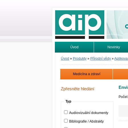
Odborné infor
Úvod
Novinky
Vyhledávání
Tutoriály
Úvod
»
Produkty
»
Přírodní vědy
»
Aplikova
Medicína a zdraví
Envi
Zpřesněte hledání
Počet
Typ
Audiovizuální dokumenty
Bibliografie / Abstrakty