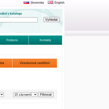
Slovensky
English
edání v katalogu
Podpora
Kontakty
oba
Víceoborové zaměření