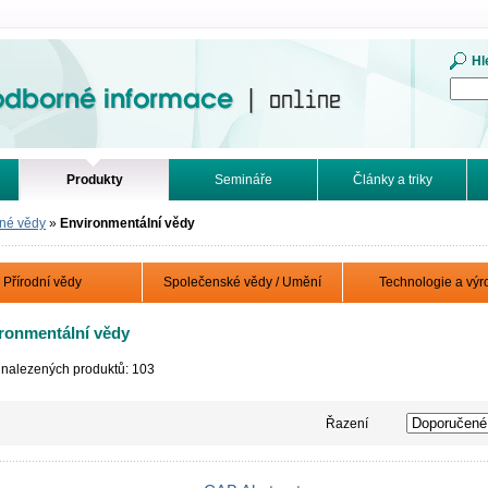
mace. Online.
Hl
Produkty
Semináře
Články a triky
né vědy
»
Environmentální vědy
Přírodní vědy
Společenské vědy / Umění
Technologie a výr
ronmentální vědy
 nalezených produktů: 103
Řazení