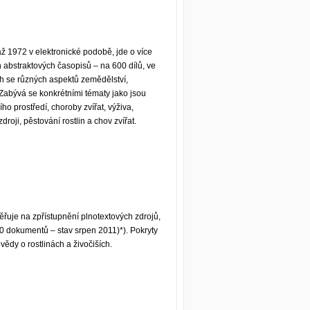
až 1972 v elektronické podobě, jde o více
abstraktových časopisů – na 600 dílů, ve
ch se různých aspektů zemědělství,
. Zabývá se konkrétními tématy jako jsou
ího prostředí, choroby zvířat, výživa,
roji, pěstování rostlin a chov zvířat.
řuje na zpřístupnění plnotextových zdrojů,
0 dokumentů – stav srpen 2011)*). Pokryty
 vědy o rostlinách a živočiších.