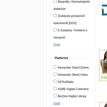
Biografie / Genealogické
databáze
Dodávání primárních
dokumentů [DDS]
E-časopisy / Kolekce e-
časopisů
Další
Platforma
Alexander Street Online
Alexander Street Video
AllThatStats
ASME Digital Collection
BioOne Digital Library
Další