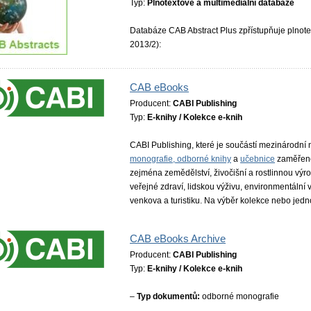
Typ:
Plnotextové a multimediální databáze
Databáze CAB Abstract Plus zpřístupňuje plnote
2013/2):
CAB eBooks
Producent:
CABI Publishing
Typ:
E-knihy / Kolekce e-knih
CABI Publishing, které je součástí mezinárodní
monografie, odborné knihy
a
učebnice
zaměřen
zejména zemědělství, živočišní a rostlinnou výrob
veřejné zdraví, lidskou výživu, environmentální v
venkova a turistiku. Na výběr kolekce nebo jednotl
CAB eBooks Archive
Producent:
CABI Publishing
Typ:
E-knihy / Kolekce e-knih
–
Typ dokumentů:
odborné monografie