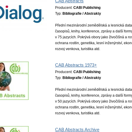
CAB Abstracts
Producent:
CABI Publishing
Typ:
Bibliografie / Abstrakty
Přední mezinárodní zemědělská a lesnická data
časopisů, knihy, konference, zprávy a další form
v 75 jazycích. Pokrývá obory jako živočišná a rost
ochrana rostlin, genetika, lesní inženýrství, eko
rozvoj venkova, turistika atd.
CAB Abstracts 1973+
Producent:
CABI Publishing
Typ:
Bibliografie / Abstrakty
Přední mezinárodní zemědělská a lesnická dat
časopisů, knihy, konference, zprávy a další form
v 50 jazycích. Pokrývá obory jako živočišná a rost
ochrana rostlin, genetika, lesní inženýrství, eko
rozvoj venkova, turistika atd.
CAB Abstracts Archive