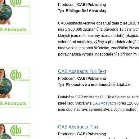
Producent:
CABI Publishing
Typ:
Bibliografie / Abstrakty
CAB Abstracts Archive obsahují data z let 1910 
než 1 860 000 záznamů (z původně 17 tištěných 
kterých jsou rešeršovány různá období) týkající
veterinární medicíny, výživy a přírodních zdrojů
biodiverzita, boj proti škůdcům, znečištění životn
potravinářská výroba, hospodaření s přírodními zd
CAB Abstracts Full Text
Producent:
CABI Publishing
Typ:
Plnotextové a multimediální databáze
Databáze CAB Abstracts Full Text Select se zamě
které jsou vybrány z
CAB Abstracts
(přes 120 00
jsou obory zdraví, zemědělství, životní prostředí,
CAB Abstracts Plus
Producent:
CABI Publishing