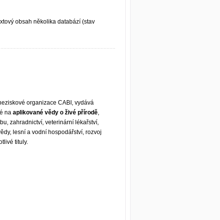
xtový obsah několika databází (stav
 neziskové organizace CABI, vydává
é na
aplikované vědy o živé přírodě
,
u, zahradnictví, veterinární lékařství,
ědy, lesní a vodní hospodářství, rozvoj
ivé tituly.