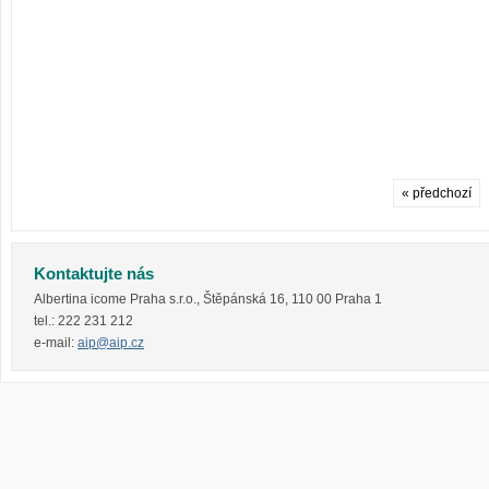
« předchozí
Kontaktujte nás
Albertina icome Praha s.r.o.
,
Štěpánská 16
,
110 00
Praha 1
tel.:
222 231 212
e-mail:
aip@aip.cz