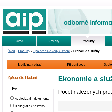
Odborné informace. Online.
Úvod
Novinky
Produkty
Vyhledávání
Tutoriály
Úvod
»
Produkty
»
Společenské vědy / Umění
»
Ekonomie a služby
Medicína a zdraví
Přírodní vědy
Spole
Ekonomie a slu
Zpřesněte hledání
Typ
Počet nalezených pro
Audiovizuální dokumenty
Bibliografie / Abstrakty